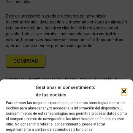
1 disponibles
Este es un recambio usado procedente de un vehículo
descontaminado, despiezado y almacenado en nuestro almacén
listo para distribuir a nuestros clientes en la mayor brevedad
posible. Todos los recambios han pasado nuestro control de
calidad, han sido verificados y seleccionados 1 a 1 por nuestros
operarios para servir un producto con garantía
COMPRAR
Categorías:
Recambios ocasión Kawasaki
,
KAWASAKI NINJA ZX6R
(2009 - 2012)
Gestionar el consentimiento
de las cookies
Share this product
Para ofrecer las mejores experiencias, utilizamos tecnologías como las
cookies para almacenar y/o acceder a la información del dispositivo. El
consentimiento de estas tecnologías nos permitirá procesar datos como
Share
Share
Share
Share
el comportamiento de navegación o las identificaciones únicas en este
on
on
on
on
sitio. No consentir o retirar el consentimiento, puede afectar
negativamente a ciertas características y funciones.