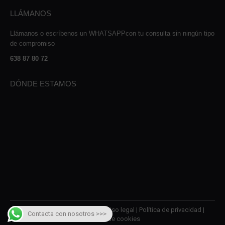
LLÁMANOS
Llámanos o escríbenos un WHATSAPPcon tu consulta sin ningún tipo
de compromiso
638 87 80 72
DÓNDE ESTAMOS
© 2026 AMQM Recambios |
Aviso legal
|
Política de privacidad
|
Contacta con nosotros >>>
Política de cookies