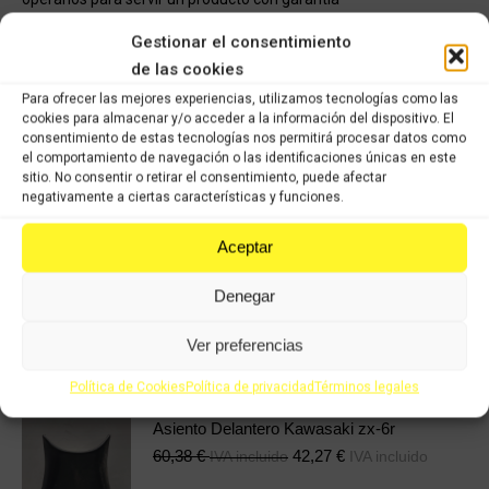
Gestionar el consentimiento
COMPRAR
de las cookies
Para ofrecer las mejores experiencias, utilizamos tecnologías como las
cookies para almacenar y/o acceder a la información del dispositivo. El
Categorías:
Recambios ocasión Kawasaki
,
KAWASAKI NINJA ZX6R
consentimiento de estas tecnologías nos permitirá procesar datos como
(2009 - 2012)
el comportamiento de navegación o las identificaciones únicas en este
sitio. No consentir o retirar el consentimiento, puede afectar
negativamente a ciertas características y funciones.
Share this product
Aceptar
Share
Share
Share
Share
on
on
on
on
Denegar
X
Facebook
Pinterest
LinkedIn
Ver preferencias
Productos relacionados
Política de Cookies
Política de privacidad
Términos legales
Asiento Delantero Kawasaki zx-6r
60,38
€
42,27
€
IVA incluido
IVA incluido