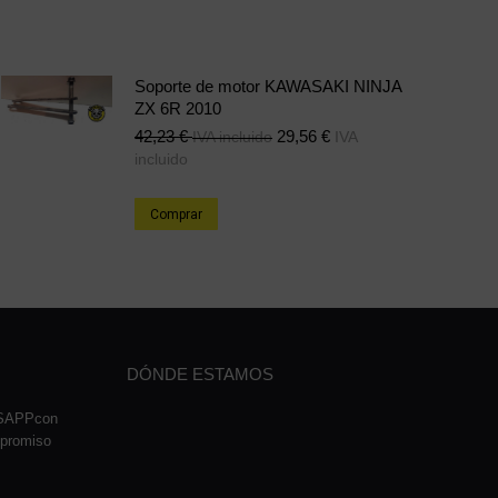
Soporte de motor KAWASAKI NINJA
ZX 6R 2010
42,23
€
29,56
€
IVA incluido
IVA
incluido
Comprar
DÓNDE ESTAMOS
TSAPPcon
mpromiso