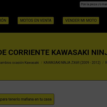
Search:
IÓN
MOTOS EN VENTA
VENDER MI MOTO
E CORRIENTE KAWASAKI NINJ
ambios ocasión Kawasaki
KAWASAKI NINJA ZX6R (2009 - 2012)
R
ara tenerlo mañana en tu casa