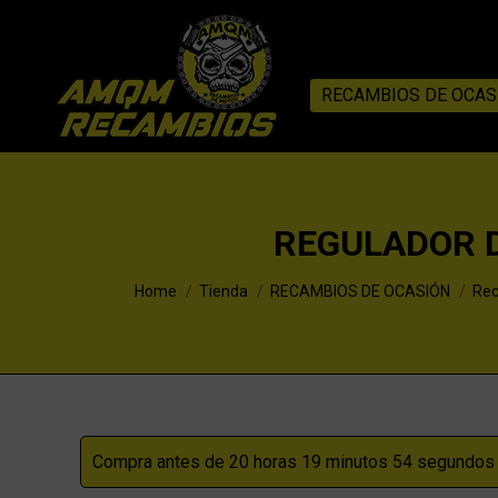
RECAMBIOS DE OCAS
REGULADOR D
You are here:
Home
Tienda
RECAMBIOS DE OCASIÓN
Rec
Compra antes de 20 horas 19 minutos 53 segundos p