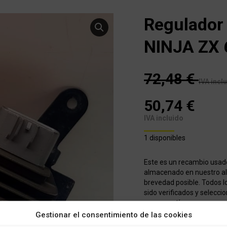
Regulador
NINJA ZX 
72,48
€
IVA incl
50,74
€
IVA incluido
1 disponibles
Este es un recambio usad
almacenado en nuestro alm
brevedad posible. Todos l
sido verificados y selecci
con garantía
Gestionar el consentimiento de las cookies