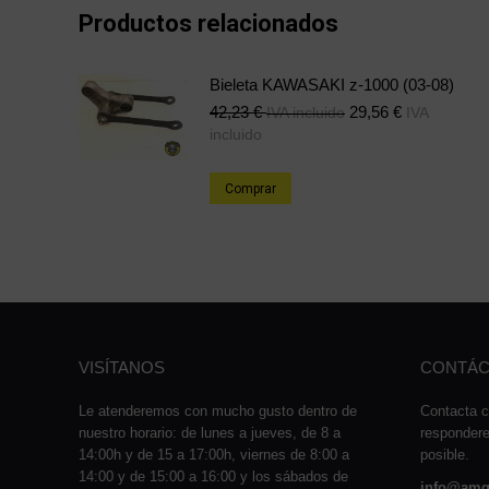
Productos relacionados
Bieleta KAWASAKI z-1000 (03-08)
42,23
€
29,56
€
IVA incluido
IVA
incluido
Comprar
VISÍTANOS
CONTÁC
Le atenderemos con mucho gusto dentro de
Contacta c
nuestro horario: de lunes a jueves, de 8 a
responder
14:00h y de 15 a 17:00h, viernes de 8:00 a
posible.
14:00 y de 15:00 a 16:00 y los sábados de
info@amq