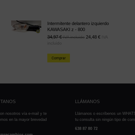
Intermitente delantero izquierdo
KAWASAKI z - 800
34,97
€
24,48
€
IVA incluido
IVA
incluido
Comprar
TANOS
LLÁMANOS
on nosotros vía e-mail y te
Llámanos o escríbenos un WHA
emos en la mayor brevedad
tu consulta sin ningún tipo de co
638 87 80 72
mrecambios.com