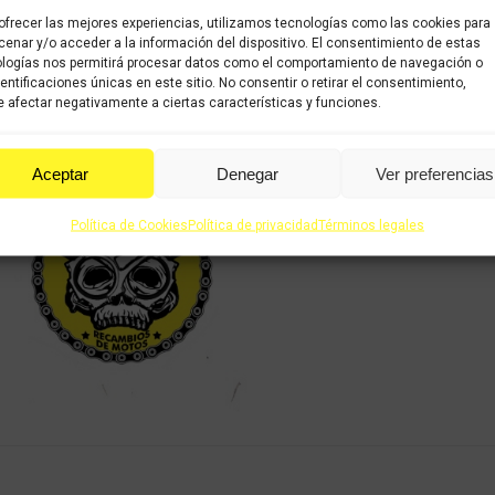
COMPRAR
ofrecer las mejores experiencias, utilizamos tecnologías como las cookies para
enar y/o acceder a la información del dispositivo. El consentimiento de estas
logías nos permitirá procesar datos como el comportamiento de navegación o
Categorías:
Recambios ocas
dentificaciones únicas en este sitio. No consentir o retirar el consentimiento,
 afectar negativamente a ciertas características y funciones.
Share this product
Aceptar
Denegar
Ver preferencias
Share
Share
Shar
on
on
on
Política de Cookies
Política de privacidad
Términos legales
X
Facebook
Pint