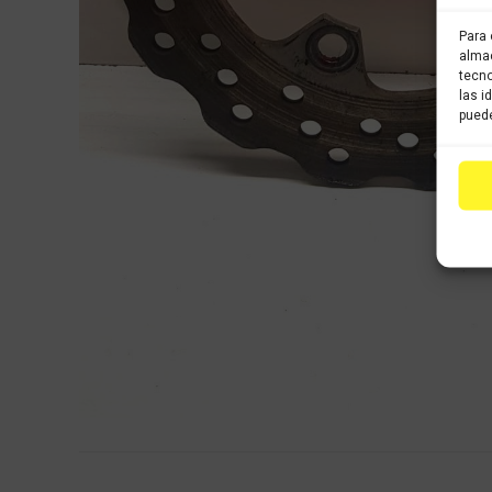
Para 
almac
tecno
las i
puede