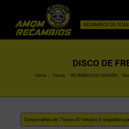
RECAMBIOS DE OCAS
DISCO DE FR
You are here:
Home
Tienda
RECAMBIOS DE OCASIÓN
Rec
Compra antes de 7 horas 47 minutos 4 segundos par