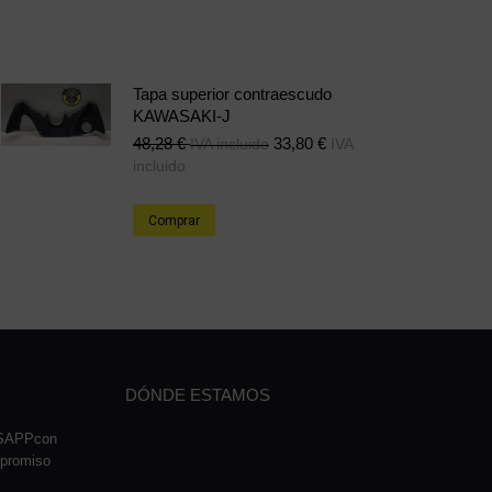
Tapa superior contraescudo
KAWASAKI-J
48,28
€
33,80
€
IVA incluido
IVA
incluido
Comprar
DÓNDE ESTAMOS
TSAPPcon
mpromiso