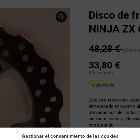
Disco de 
NINJA ZX 
48,28
€
IVA incl
33,80
€
IVA incluido
1 disponibles
Este es un recambio usad
almacenado en nuestro alm
brevedad posible. Todos l
sido verificados y selecci
con garantía
Gestionar el consentimiento de las cookies