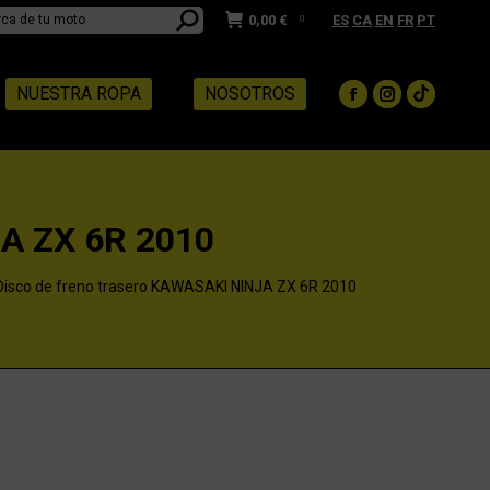
0,00
€
ES
CA
EN
FR
PT
0
NUESTRA ROPA
NOSOTROS
Facebook
Instagram
TikTok
page
page
page
opens
opens
opens
in
in
in
new
new
new
A ZX 6R 2010
window
window
window
Disco de freno trasero KAWASAKI NINJA ZX 6R 2010