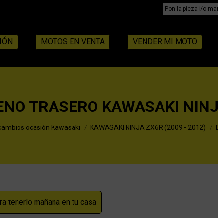
Search:
IÓN
MOTOS EN VENTA
VENDER MI MOTO
ENO TRASERO KAWASAKI NINJ
ambios ocasión Kawasaki
KAWASAKI NINJA ZX6R (2009 - 2012)
a tenerlo mañana en tu casa