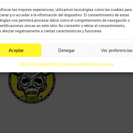
COMPRAR
ofrecer las mejores experiencias, utilizamos tecnologías como las cookies para
enar y/o acceder a la información del dispositivo. El consentimiento de estas
logías nos permitirá procesar datos como el comportamiento de navegación o
Categorías:
Recambios ocas
dentificaciones únicas en este sitio. No consentir o retirar el consentimiento,
 afectar negativamente a ciertas características y funciones.
Share this product
Aceptar
Denegar
Ver preferencias
Share
Share
Shar
on
on
on
Política de Cookies
Política de privacidad
Términos legales
X
Facebook
Pint