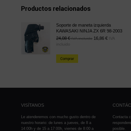
Productos relacionados
Soporte de maneta izquierda
KAWASAKI NINJA ZX 6R 98-2003
24,08
€
16,86
€
IVA incluido
IVA
incluido
Comprar
VISÍTANOS
CONTÁC
Le atenderemos con mucho gusto dentro de
Contacta c
nuestro horario: de lunes a jueves, de 8 a
responder
14:00h y de 15 a 17:00h, viernes de 8:00 a
posible.