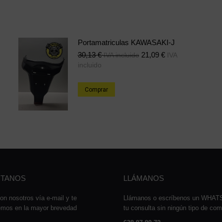
Portamatriculas KAWASAKI-J
30,13
€
21,09
€
IVA incluido
IVA
incluido
Comprar
TANOS
LLÁMANOS
on nosotros vía e-mail y te
Llámanos o escríbenos un WHA
emos en la mayor brevedad
tu consulta sin ningún tipo de co