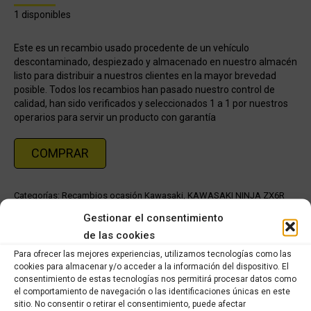
1 disponibles
Este es un recambio usado procedente de un vehículo
descontaminado, despiezado y almacenado en nuestro almacén
listo para distribuir a nuestros clientes en la mayor brevedad
posible. Todos los recambios han pasado nuestro control de
calidad, han sido verificados y seleccionados 1 a 1 por nuestros
operarios para servir un producto con garantía
COMPRAR
Categorías:
Recambios ocasión Kawasaki
,
KAWASAKI NINJA ZX6R
(2009 - 2012)
Gestionar el consentimiento
de las cookies
Share this product
Para ofrecer las mejores experiencias, utilizamos tecnologías como las
cookies para almacenar y/o acceder a la información del dispositivo. El
consentimiento de estas tecnologías nos permitirá procesar datos como
Share
Share
Share
Share
el comportamiento de navegación o las identificaciones únicas en este
on
on
on
on
sitio. No consentir o retirar el consentimiento, puede afectar