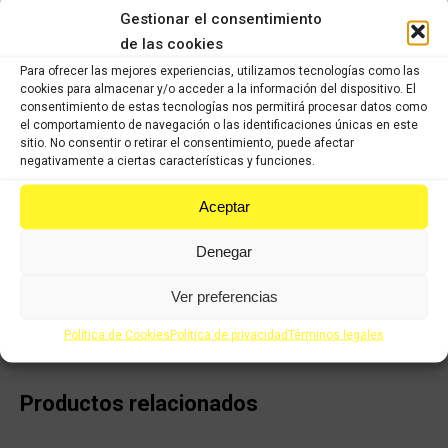
listo para distribuir a nuestros clientes en la mayor brevedad
Gestionar el consentimiento
posible. Todos los recambios han pasado nuestro control de
de las cookies
calidad, han sido verificados y seleccionados 1 a 1 por nuestros
operarios para servir un producto con garantía
Para ofrecer las mejores experiencias, utilizamos tecnologías como las
cookies para almacenar y/o acceder a la información del dispositivo. El
consentimiento de estas tecnologías nos permitirá procesar datos como
COMPRAR
el comportamiento de navegación o las identificaciones únicas en este
sitio. No consentir o retirar el consentimiento, puede afectar
negativamente a ciertas características y funciones.
Categorías:
Recambios ocasión Kawasaki
,
KAWASAKI NINJA ZX6R
(2009 - 2012)
Aceptar
Denegar
Share this product
Ver preferencias
Share
Share
Share
Share
on
on
on
on
Política de Cookies
Política de privacidad
Términos legales
X
Facebook
Pinterest
LinkedIn
Productos relacionados