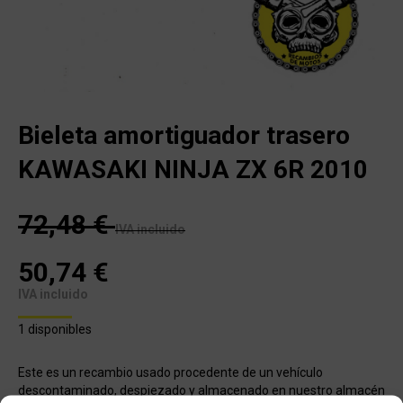
Bieleta amortiguador trasero
KAWASAKI NINJA ZX 6R 2010
72,48
€
IVA incluido
50,74
€
IVA incluido
1 disponibles
Este es un recambio usado procedente de un vehículo
descontaminado, despiezado y almacenado en nuestro almacén