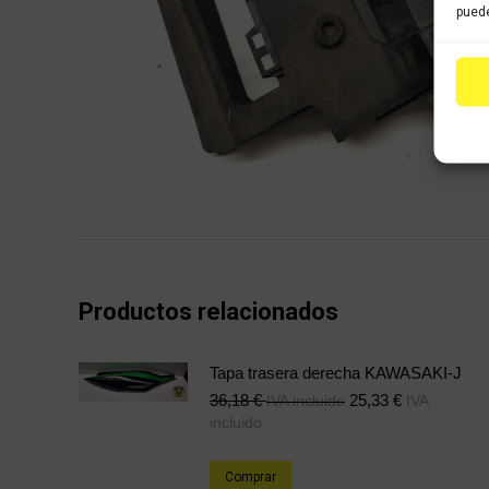
puede
Productos relacionados
Tapa trasera derecha KAWASAKI-J
36,18
€
25,33
€
IVA incluido
IVA
incluido
Comprar