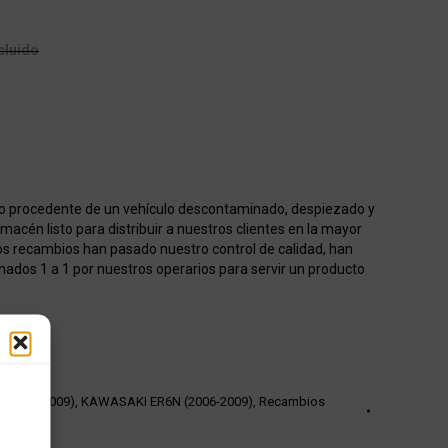
cluido
o procedente de un vehículo descontaminado, despiezado y
acén listo para distribuir a nuestros clientes en la mayor
os recambios han pasado nuestro control de calidad, han
onados 1 a 1 por nuestros operarios para servir un producto
 (2006-2009)
,
KAWASAKI ER6N (2006-2009)
,
Recambios