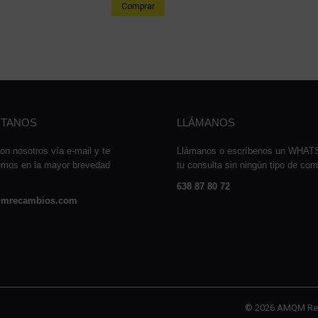
Comprar
TANOS
LLÁMANOS
on nosotros vía e-mail y te
Llámanos o escríbenos un WHA
emos en la mayor brevedad
tu consulta sin ningún tipo de co
638 87 80 72
mrecambios.com
© 2026 AMQM Re