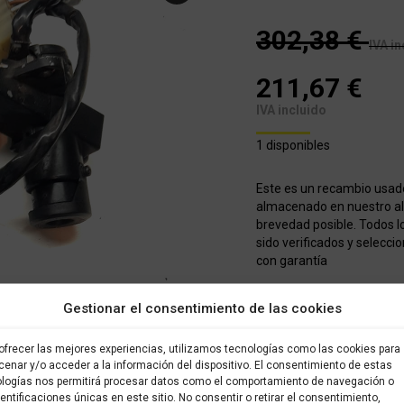
302,38
€
IVA in
211,67
€
IVA incluido
1 disponibles
Este es un recambio usad
almacenado en nuestro alm
brevedad posible. Todos l
sido verificados y selecci
con garantía
COMPRAR
Gestionar el consentimiento de las cookies
ofrecer las mejores experiencias, utilizamos tecnologías como las cookies para
Categorías:
KAWASAKI ER6F
enar y/o acceder a la información del dispositivo. El consentimiento de estas
ocasión Kawasaki
logías nos permitirá procesar datos como el comportamiento de navegación o
dentificaciones únicas en este sitio. No consentir o retirar el consentimiento,