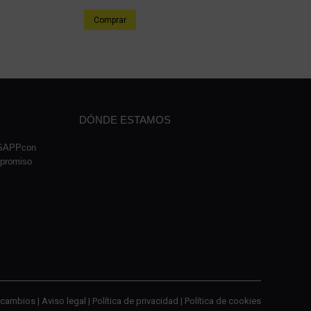
Comprar
DÓNDE ESTAMOS
TSAPPcon
mpromiso
cambios |
Aviso legal
|
Política de privacidad
|
Política de cookies