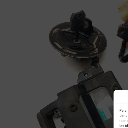
Para 
almac
tecno
las i