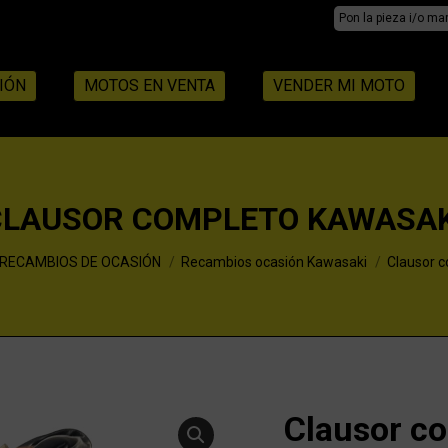
Search:
IÓN
MOTOS EN VENTA
VENDER MI MOTO
CLAUSOR COMPLETO KAWASAK
RECAMBIOS DE OCASIÓN
Recambios ocasión Kawasaki
Clausor 
Clausor c