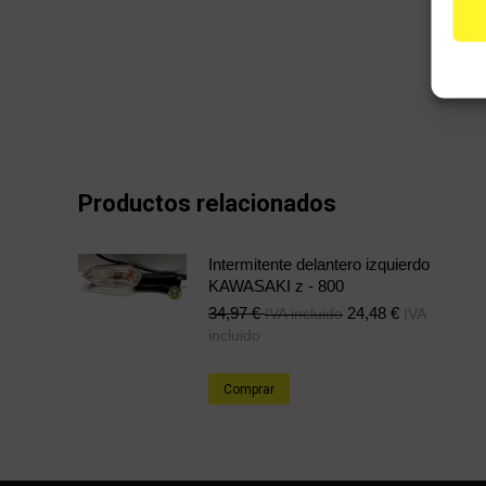
Productos relacionados
Intermitente delantero izquierdo
KAWASAKI z - 800
34,97
€
24,48
€
IVA incluido
IVA
incluido
Comprar