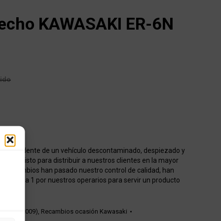
recho KAWASAKI ER-6N
uido
o procedente de un vehículo descontaminado, despiezado y
acén listo para distribuir a nuestros clientes en la mayor
os recambios han pasado nuestro control de calidad, han
onados 1 a 1 por nuestros operarios para servir un producto
 (2006-2009)
,
Recambios ocasión Kawasaki