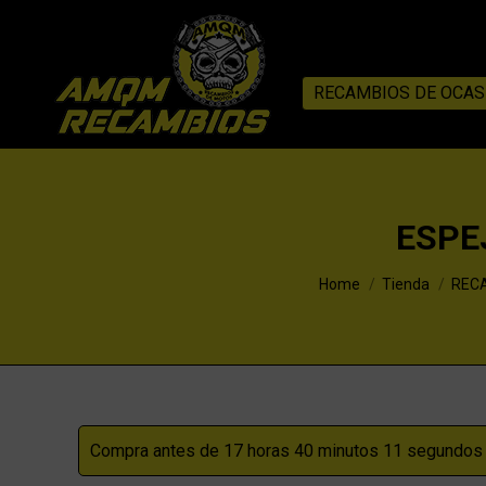
RECAMBIOS DE OCAS
ESPE
You are here:
Home
Tienda
RECA
Compra antes de 17 horas 40 minutos 11 segundos p