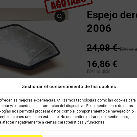
Espejo de
2006
24,08
€
IVA incl
16,86
€
IVA incluido
Sin existencias
Gestionar el consentimiento de las cookies
Este es un recambio usad
almacenado en nuestro alm
ofrecer las mejores experiencias, utilizamos tecnologías como las cookies para
brevedad posible. Todos l
enar y/o acceder a la información del dispositivo. El consentimiento de estas
logías nos permitirá procesar datos como el comportamiento de navegación o
sido verificados y selecci
dentificaciones únicas en este sitio. No consentir o retirar el consentimiento,
con garantía
 afectar negativamente a ciertas características y funciones.
Categorías:
KAWASAKI ER6N