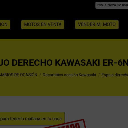
Search:
IÓN
MOTOS EN VENTA
VENDER MI MOTO
JO DERECHO KAWASAKI ER-6N
MBIOS DE OCASIÓN
Recambios ocasión Kawasaki
Espejo derec
ara tenerlo mañana en tu casa