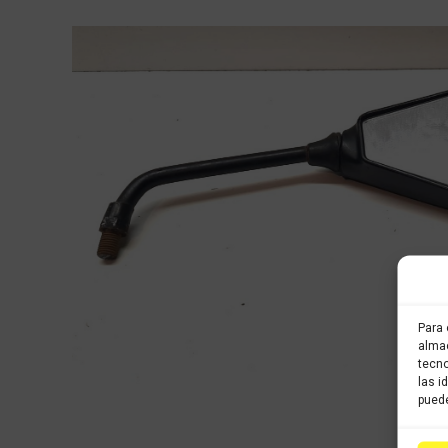
Para 
almac
tecno
las i
puede