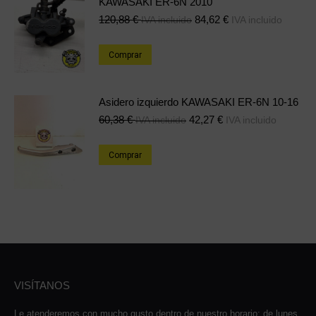
KAWASAKI ER-6N 2010
120,88
€
84,62
€
IVA incluido
IVA incluido
Comprar
Asidero izquierdo KAWASAKI ER-6N 10-16
60,38
€
42,27
€
IVA incluido
IVA incluido
Comprar
VISÍTANOS
Le atenderemos con mucho gusto dentro de nuestro horario: de lunes