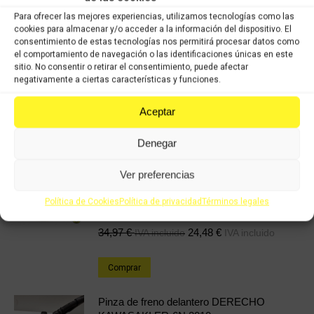
Categorías:
KAWASAKI ER6F (2006-2009)
,
KAWASAKI ER6N (2006-
cantidad
Para ofrecer las mejores experiencias, utilizamos tecnologías como las
2009)
,
Recambios ocasión Kawasaki
cookies para almacenar y/o acceder a la información del dispositivo. El
consentimiento de estas tecnologías nos permitirá procesar datos como
el comportamiento de navegación o las identificaciones únicas en este
Share this product
sitio. No consentir o retirar el consentimiento, puede afectar
negativamente a ciertas características y funciones.
Share
Share
Share
Share
on
on
on
on
Aceptar
X
Facebook
Pinterest
LinkedIn
Denegar
Productos relacionados
Ver preferencias
Intermitente delantero izquierdo KAWASAKI
Política de Cookies
Política de privacidad
Términos legales
z - 800
34,97
€
24,48
€
IVA incluido
IVA incluido
Comprar
Pinza de freno delantero DERECHO