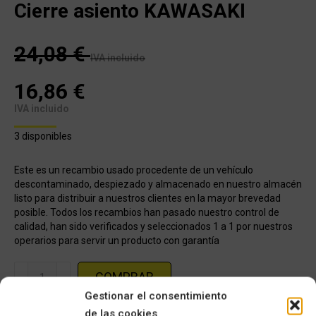
Cierre asiento KAWASAKI
24,08
€
IVA incluido
16,86
€
IVA incluido
3 disponibles
Este es un recambio usado procedente de un vehículo
descontaminado, despiezado y almacenado en nuestro almacén
listo para distribuir a nuestros clientes en la mayor brevedad
posible. Todos los recambios han pasado nuestro control de
calidad, han sido verificados y seleccionados 1 a 1 por nuestros
operarios para servir un producto con garantía
Cierre
COMPRAR
asiento
Gestionar el consentimiento
KAWASAKI
de las cookies