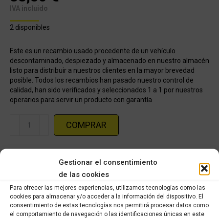
IVA incluido
2 disponibles
Este es un recambio usado procedente de un vehículo
descontaminado, despiezado y almacenado en nuestro almacén
listo para distribuir a nuestros clientes en la mayor brevedad
posible. Todos los recambios han pasado nuestro control de
calidad, han sido verificados y seleccionados 1 a 1 por nuestros
operarios para servir un producto con garantía
Caja
COMPRAR
filtro
KAWASAKI
Categorías:
KAWASAKI ER6N (2006-2009)
,
Recambios ocasión
ER-
Gestionar el consentimiento
Kawasaki
6N
de las cookies
2006
Para ofrecer las mejores experiencias, utilizamos tecnologías como las
Share this product
cantidad
cookies para almacenar y/o acceder a la información del dispositivo. El
consentimiento de estas tecnologías nos permitirá procesar datos como
Share
Share
Share
Share
el comportamiento de navegación o las identificaciones únicas en este