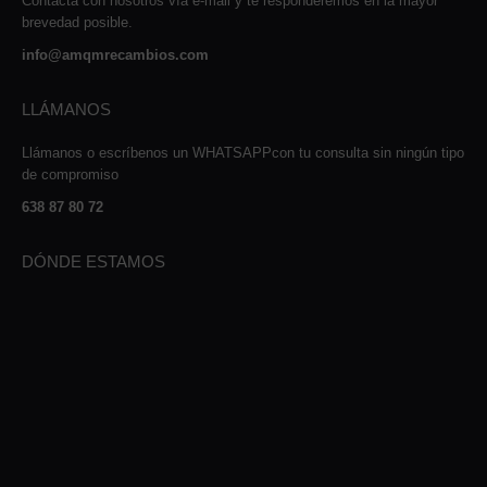
Contacta con nosotros vía e-mail y te responderemos en la mayor
brevedad posible.
info@amqmrecambios.com
LLÁMANOS
Llámanos o escríbenos un WHATSAPPcon tu consulta sin ningún tipo
de compromiso
638 87 80 72
DÓNDE ESTAMOS