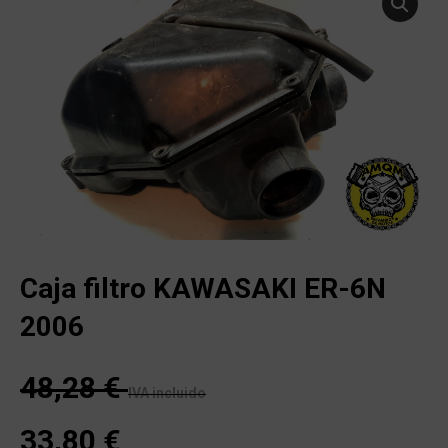
Caja filtro KAWASAKI ER-6N
2006
48,28
€
IVA incluido
33,80
€