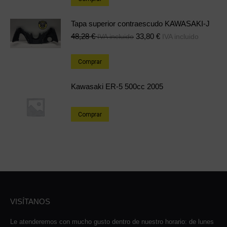
Tapa superior contraescudo KAWASAKI-J
48,28
€
33,80
€
IVA incluido
IVA incluido
Comprar
Kawasaki ER-5 500cc 2005
Comprar
VISÍTANOS
Le atenderemos con mucho gusto dentro de nuestro horario: de lunes