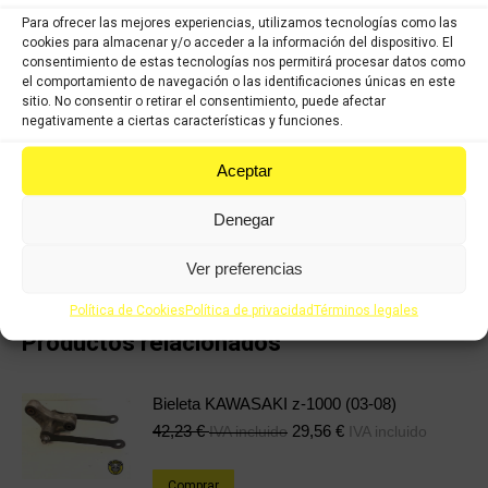
Para ofrecer las mejores experiencias, utilizamos tecnologías como las
COMPRAR
cookies para almacenar y/o acceder a la información del dispositivo. El
consentimiento de estas tecnologías nos permitirá procesar datos como
el comportamiento de navegación o las identificaciones únicas en este
Categorías:
KAWASAKI ER6F (2006-2009)
,
KAWASAKI ER6N (2006-
sitio. No consentir o retirar el consentimiento, puede afectar
2009)
,
Recambios ocasión Kawasaki
negativamente a ciertas características y funciones.
Aceptar
Share this product
Denegar
Share
Share
Share
Share
on
on
on
on
Ver preferencias
X
Facebook
Pinterest
LinkedIn
Política de Cookies
Política de privacidad
Términos legales
Productos relacionados
Bieleta KAWASAKI z-1000 (03-08)
42,23
€
29,56
€
IVA incluido
IVA incluido
Comprar