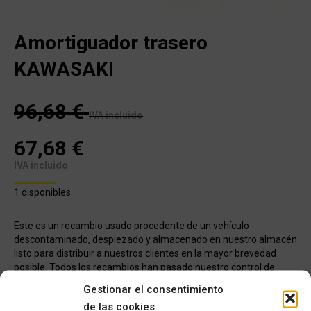
Amortiguador trasero
KAWASAKI
96,68
€
IVA incluido
67,68
€
IVA incluido
1 disponibles
Este es un recambio usado procedente de un vehículo
descontaminado, despiezado y almacenado en nuestro almacén
listo para distribuir a nuestros clientes en la mayor brevedad
posible. Todos los recambios han pasado nuestro control de
calidad, han sido verificados y seleccionados 1 a 1 por nuestros
Gestionar el consentimiento
operarios para servir un producto con garantía
de las cookies