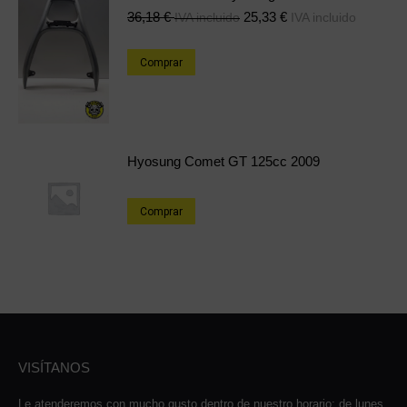
36,18
€
25,33
€
IVA incluido
IVA incluido
Comprar
Hyosung Comet GT 125cc 2009
Comprar
VISÍTANOS
Le atenderemos con mucho gusto dentro de nuestro horario: de lunes