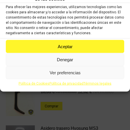
Para ofrecer las mejores experiencias, utilizamos tecnologías como las
Categorías:
HYOSUNG MS3 125cc
,
Recambios ocasión HYOSUNG
cookies para almacenar y/o acceder a la información del dispositivo. El
consentimiento de estas tecnologías nos permitirá procesar datos como
el comportamiento de navegación o las identificaciones únicas en este
Share this product
sitio. No consentir o retirar el consentimiento, puede afectar
negativamente a ciertas características y funciones.
Share
Share
Share
Share
Aceptar
on
on
on
on
X
Facebook
Pinterest
LinkedIn
Denegar
Productos relacionados
Ver preferencias
Política de Cookies
Política de privacidad
Términos legales
Caballete lateral Hyosung comet
18,03
€
12,62
€
IVA incluido
IVA incluido
Comprar
Asidero trasero Hyosung MS3