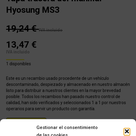
Hyosung MS3
19,24
€
IVA incluido
13,47
€
IVA incluido
1 disponibles
Este es un recambio usado procedente de un vehículo
descontaminado, despiezado y almacenado en nuestro almacén
listo para distribuir a nuestros clientes en la mayor brevedad
posible. Todos los recambios han pasado nuestro control de
calidad, han sido verificados y seleccionados 1 a 1 por nuestros
operarios para servir un producto con garantía.
COMPRAR
Gestionar el consentimiento
de las cookies