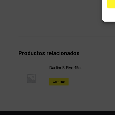
Productos relacionados
Daelim S-Five 49cc
Comprar