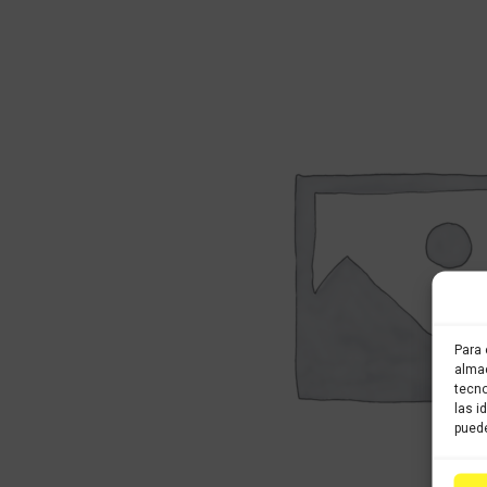
Para 
almac
tecno
las i
puede