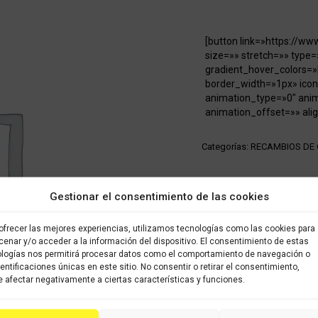
[button link=»https://w
size=»» stretch=»» type=
gradient_hover_colors=»
border_width=»1px» icon
animation_type=»0″ ani
animation_offset=»» alig
Categorías:
RECAMBIOS DE
Share this product
Gestionar el consentimiento de las cookies
Share
Share
Shar
ofrecer las mejores experiencias, utilizamos tecnologías como las cookies para
on
on
on
enar y/o acceder a la información del dispositivo. El consentimiento de estas
logías nos permitirá procesar datos como el comportamiento de navegación o
X
Facebook
Pint
dentificaciones únicas en este sitio. No consentir o retirar el consentimiento,
 afectar negativamente a ciertas características y funciones.