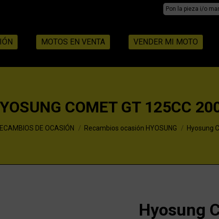
Search:
IÓN
MOTOS EN VENTA
VENDER MI MOTO
YOSUNG COMET GT 125CC 20
ECAMBIOS DE OCASIÓN
Recambios ocasión HYOSUNG
Hyosung C
Hyosung C