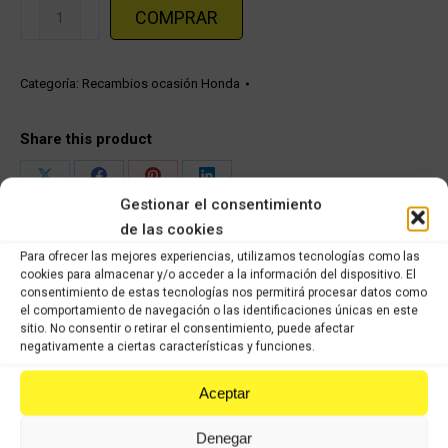
Tapa
COMPRAR
lateral
derecha
HONDA
Categoría:
Recambios ocasión Honda
CBF
250cc
Share this product
2005
cantidad
Share
Share
Share
Share
Gestionar el consentimiento
on
on
on
on
de las cookies
X
Facebook
Pinterest
LinkedIn
Para ofrecer las mejores experiencias, utilizamos tecnologías como las
cookies para almacenar y/o acceder a la información del dispositivo. El
Productos relacionados
consentimiento de estas tecnologías nos permitirá procesar datos como
el comportamiento de navegación o las identificaciones únicas en este
sitio. No consentir o retirar el consentimiento, puede afectar
Honda Pantheon 125cc
negativamente a ciertas características y funciones.
Aceptar
Comprar
Denegar