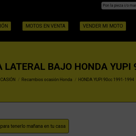
Search:
IÓN
MOTOS EN VENTA
VENDER MI MOTO
A LATERAL BAJO HONDA YUPI 
OCASIÓN
Recambios ocasión Honda
HONDA YUPI 90cc 1991-1994
ara tenerlo mañana en tu casa