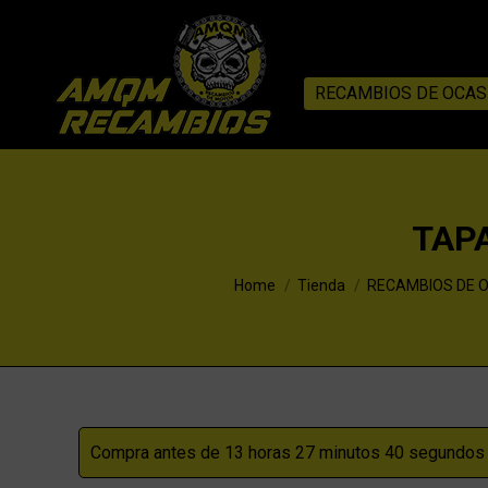
RECAMBIOS DE OCAS
TAP
You are here:
Home
Tienda
RECAMBIOS DE 
Compra antes de 13 horas 27 minutos 39 segundos p