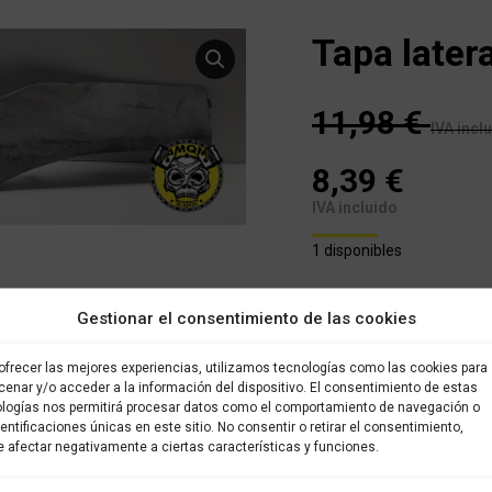
Tapa later
11,98
€
IVA incl
8,39
€
IVA incluido
1 disponibles
Este es un recambio usad
Gestionar el consentimiento de las cookies
almacenado en nuestro alm
brevedad posible. Todos l
ofrecer las mejores experiencias, utilizamos tecnologías como las cookies para
sido verificados y selecci
enar y/o acceder a la información del dispositivo. El consentimiento de estas
con garantía.
logías nos permitirá procesar datos como el comportamiento de navegación o
dentificaciones únicas en este sitio. No consentir o retirar el consentimiento,
COMPRAR
 afectar negativamente a ciertas características y funciones.