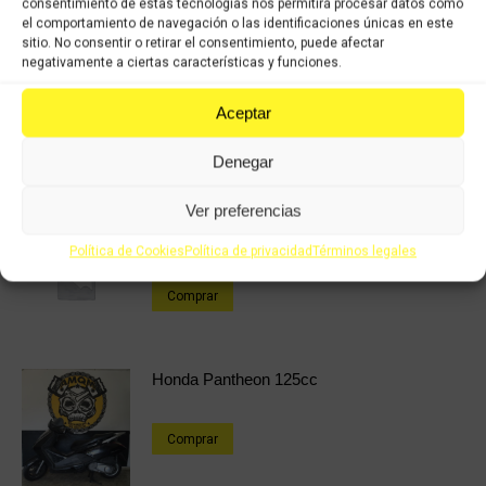
consentimiento de estas tecnologías nos permitirá procesar datos como
Share this product
el comportamiento de navegación o las identificaciones únicas en este
sitio. No consentir o retirar el consentimiento, puede afectar
Share
Share
Share
Share
negativamente a ciertas características y funciones.
on
on
on
on
Aceptar
X
Facebook
Pinterest
LinkedIn
Denegar
Productos relacionados
Ver preferencias
Honda Lead 100cc
Política de Cookies
Política de privacidad
Términos legales
Comprar
Honda Pantheon 125cc
Comprar