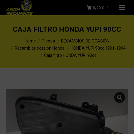
0,00
€
0
CAJA FILTRO HONDA YUPI 90CC
You are here:
Home
Tienda
RECAMBIOS DE OCASIÓN
Recambios ocasión Honda
HONDA YUPI 90cc 1991-1994
Caja filtro HONDA YUPI 90cc