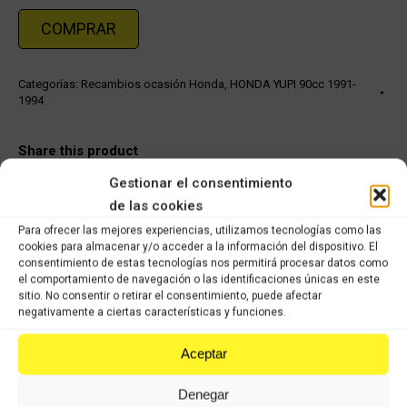
COMPRAR
Categorías:
Recambios ocasión Honda
,
HONDA YUPI 90cc 1991-
1994
Share this product
Gestionar el consentimiento
Share
Share
Share
Share
de las cookies
on
on
on
on
Para ofrecer las mejores experiencias, utilizamos tecnologías como las
cookies para almacenar y/o acceder a la información del dispositivo. El
X
Facebook
Pinterest
LinkedIn
consentimiento de estas tecnologías nos permitirá procesar datos como
el comportamiento de navegación o las identificaciones únicas en este
Productos relacionados
sitio. No consentir o retirar el consentimiento, puede afectar
negativamente a ciertas características y funciones.
Honda CBR F 600cc
Aceptar
Comprar
Denegar