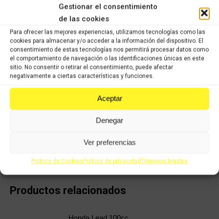
Gestionar el consentimiento
posible. Todos los recambios han pasado nuestro control de
calidad, han sido verificados y seleccionados 1 a 1 por nuestros
de las cookies
operarios para servir un producto con garantía.
Para ofrecer las mejores experiencias, utilizamos tecnologías como las
cookies para almacenar y/o acceder a la información del dispositivo. El
COMPRAR
consentimiento de estas tecnologías nos permitirá procesar datos como
el comportamiento de navegación o las identificaciones únicas en este
sitio. No consentir o retirar el consentimiento, puede afectar
negativamente a ciertas características y funciones.
Categorías:
Recambios ocasión Honda
,
HONDA YUPI 90cc 1991-
1994
Aceptar
Share this product
Denegar
Share
Share
Share
Share
Ver preferencias
on
on
on
on
Política de Cookies
Política de privacidad
Términos legales
X
Facebook
Pinterest
LinkedIn
Productos relacionados
Honda Lead 100cc