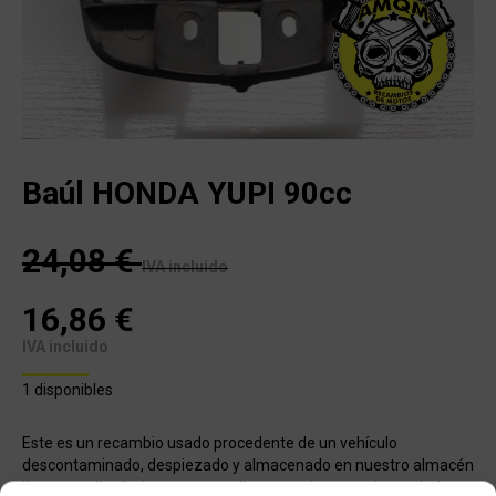
Baúl HONDA YUPI 90cc
24,08
€
IVA incluido
16,86
€
IVA incluido
1 disponibles
Este es un recambio usado procedente de un vehículo
descontaminado, despiezado y almacenado en nuestro almacén
listo para distribuir a nuestros clientes en la mayor brevedad