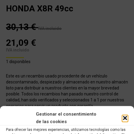
HONDA X8R 49cc
30,13
€
IVA incluido
21,09
€
IVA incluido
1 disponibles
Este es un recambio usado procedente de un vehículo
descontaminado, despiezado y almacenado en nuestro almacén
listo para distribuir a nuestros clientes en la mayor brevedad
posible. Todos los recambios han pasado nuestro control de
calidad, han sido verificados y seleccionados 1 a 1 por nuestros
operarios para servir un producto con garantía.
Gestionar el consentimiento
COMPRAR
de las cookies
Para ofrecer las mejores experiencias, utilizamos tecnologías como las