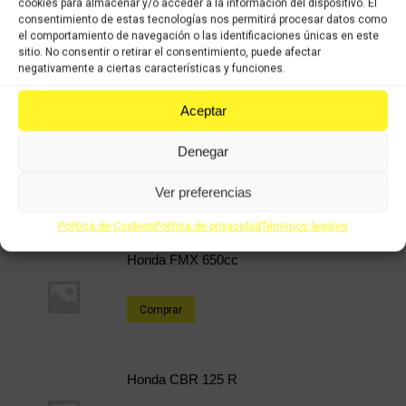
cookies para almacenar y/o acceder a la información del dispositivo. El
consentimiento de estas tecnologías nos permitirá procesar datos como
Categorías:
Recambios ocasión Honda
,
HONDA X8R 49cc
el comportamiento de navegación o las identificaciones únicas en este
sitio. No consentir o retirar el consentimiento, puede afectar
negativamente a ciertas características y funciones.
Share this product
Aceptar
Share
Share
Share
Share
on
on
on
on
Denegar
X
Facebook
Pinterest
LinkedIn
Ver preferencias
Productos relacionados
Política de Cookies
Política de privacidad
Términos legales
Honda FMX 650cc
Comprar
Honda CBR 125 R