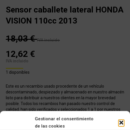
Sensor caballete lateral HONDA
VISION 110cc 2013
18,03
€
IVA incluido
12,62
€
IVA incluido
1 disponibles
Este es un recambio usado procedente de un vehículo
descontaminado, despiezado y almacenado en nuestro almacén
listo para distribuir a nuestros clientes en la mayor brevedad
posible. Todos los recambios han pasado nuestro control de
calidad, han sido verificados y seleccionados 1 a 1 por nuestros
operarios para servir un producto con garantía.
Gestionar el consentimiento
de las cookies