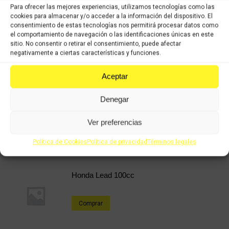
COMPRAR
Para ofrecer las mejores experiencias, utilizamos tecnologías como las
cookies para almacenar y/o acceder a la información del dispositivo. El
consentimiento de estas tecnologías nos permitirá procesar datos como
Categorías:
Recambios ocasión Honda
,
HONDA VISION 110cc
el comportamiento de navegación o las identificaciones únicas en este
2012-2016
sitio. No consentir o retirar el consentimiento, puede afectar
negativamente a ciertas características y funciones.
Share this product
Aceptar
Share
Share
Share
Share
Denegar
on
on
on
on
Ver preferencias
X
Facebook
Pinterest
LinkedIn
Política de Cookies
Política de privacidad
Términos legales
Productos relacionados
Honda Lead 100cc
Comprar