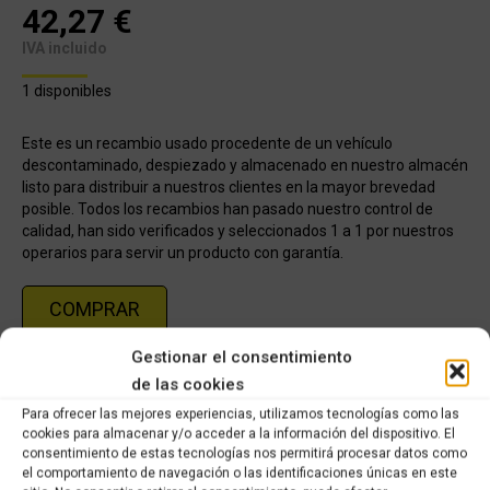
42,27
€
IVA incluido
1 disponibles
Este es un recambio usado procedente de un vehículo
descontaminado, despiezado y almacenado en nuestro almacén
listo para distribuir a nuestros clientes en la mayor brevedad
posible. Todos los recambios han pasado nuestro control de
calidad, han sido verificados y seleccionados 1 a 1 por nuestros
operarios para servir un producto con garantía.
COMPRAR
Gestionar el consentimiento
Categorías:
Recambios ocasión Honda
,
HONDA VISION 110cc
de las cookies
2012-2016
Para ofrecer las mejores experiencias, utilizamos tecnologías como las
cookies para almacenar y/o acceder a la información del dispositivo. El
consentimiento de estas tecnologías nos permitirá procesar datos como
Share this product
el comportamiento de navegación o las identificaciones únicas en este