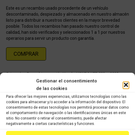
Este es un recambio usado procedente de un vehículo
descontaminado, despiezado y almacenado en nuestro almacén
listo para distribuir a nuestros clientes en la mayor brevedad
posible. Todos los recambios han pasado nuestro control de
calidad, han sido verificados y seleccionados 1 a 1 por nuestros
operarios para servir un producto con garantía.
COMPRAR
Categorías:
Recambios ocasión Honda
,
HONDA VFR 800cc 2005
Gestionar el consentimiento
de las cookies
Share this product
Para ofrecer las mejores experiencias, utilizamos tecnologías como las
cookies para almacenar y/o acceder a la información del dispositivo. El
Share
Share
Share
Share
consentimiento de estas tecnologías nos permitirá procesar datos como
el comportamiento de navegación o las identificaciones únicas en este
on
on
on
on
sitio. No consentir o retirar el consentimiento, puede afectar
X
Facebook
Pinterest
LinkedIn
negativamente a ciertas características y funciones.