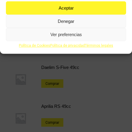
Aceptar
Productos relacionados
Denegar
Daelim Roadwin 125cc
Ver preferencias
Comprar
Política de Cookies
Política de privacidad
Términos legales
Daelim S-Five 49cc
Comprar
Aprilia RS 49cc
Comprar