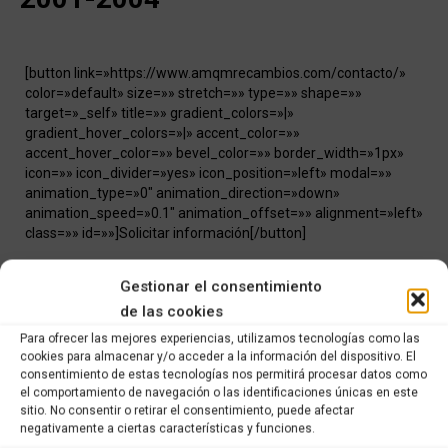
[button link=»https://www.amqmrecambios.com/contacto/»
color=»default» size=»» stretch=»» type=»» shape=»»
target=»_self» title=»» gradient_colors=»|»
gradient_hover_colors=»|» accent_color=»»
accent_hover_color=»» bevel_color=»» border_width=»1px»
icon=»» icon_divider=»yes» icon_position=»left» modal=»»
animation_type=»0″ animation_direction=»down»
animation_speed=»0.1″ animation_offset=»» alignment=»left»
class=»» id=»»]Solicitar información[/button]
Categorías:
RECAMBIOS DE OCASIÓN
,
Recambios ocasión Honda
Gestionar el consentimiento
de las cookies
Share this product
Para ofrecer las mejores experiencias, utilizamos tecnologías como las
cookies para almacenar y/o acceder a la información del dispositivo. El
consentimiento de estas tecnologías nos permitirá procesar datos como
Share
Share
Share
Share
el comportamiento de navegación o las identificaciones únicas en este
sitio. No consentir o retirar el consentimiento, puede afectar
on
on
on
on
negativamente a ciertas características y funciones.
X
Facebook
Pinterest
LinkedIn