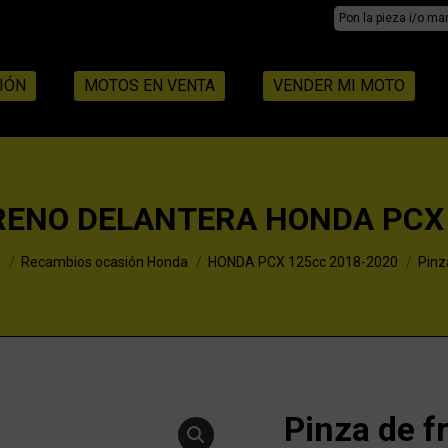
Search:
IÓN
MOTOS EN VENTA
VENDER MI MOTO
RENO DELANTERA HONDA PCX
N
Recambios ocasión Honda
HONDA PCX 125cc 2018-2020
Pinz
Pinza de 