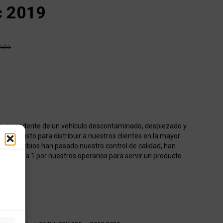
c 2019
uido
o procedente de un vehículo descontaminado, despiezado y
acén listo para distribuir a nuestros clientes en la mayor
os recambios han pasado nuestro control de calidad, han
onados 1 a 1 por nuestros operarios para servir un producto