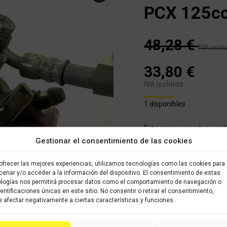
PCX 125c
48,28
€
IVA incl
33,80
€
IVA incluido
1 disponibles
Este es un recambio usad
almacenado en nuestro alm
Gestionar el consentimiento de las cookies
brevedad posible. Todos l
sido verificados y selecci
ofrecer las mejores experiencias, utilizamos tecnologías como las cookies para
con garantía.
enar y/o acceder a la información del dispositivo. El consentimiento de estas
logías nos permitirá procesar datos como el comportamiento de navegación o
dentificaciones únicas en este sitio. No consentir o retirar el consentimiento,
COMPRAR
 afectar negativamente a ciertas características y funciones.