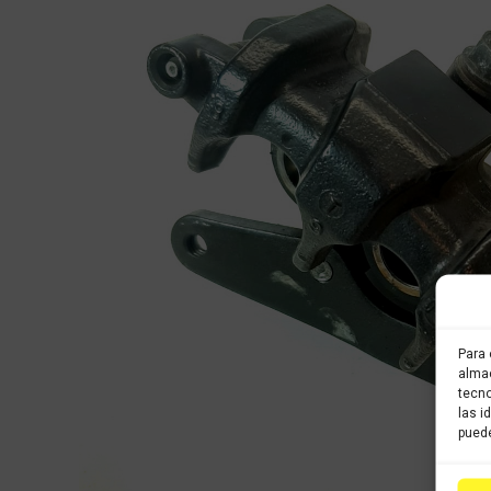
Para 
almac
tecno
las i
puede