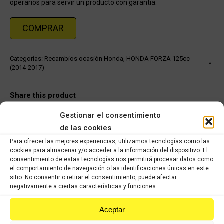
operarios para servir un producto con garantía.
COMPRAR
Categorías:
Recambios ocasión Honda
,
HONDA FORZA 125cc
(2014-2017)
Share this product
Gestionar el consentimiento
Share
Share
Share
Share
de las cookies
on
on
on
on
Para ofrecer las mejores experiencias, utilizamos tecnologías como las
X
Facebook
Pinterest
LinkedIn
cookies para almacenar y/o acceder a la información del dispositivo. El
consentimiento de estas tecnologías nos permitirá procesar datos como
el comportamiento de navegación o las identificaciones únicas en este
Productos relacionados
sitio. No consentir o retirar el consentimiento, puede afectar
negativamente a ciertas características y funciones.
Honda Pantheon 125cc
Aceptar