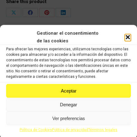
Share this product
Share
Share
Share
Share
on
on
on
on
Gestionar el consentimiento
X
Facebook
Pinterest
LinkedIn
de las cookies
Productos relacionados
Para ofrecer las mejores experiencias, utilizamos tecnologías como las
cookies para almacenar y/o acceder a la información del dispositivo. El
consentimiento de estas tecnologías nos permitirá procesar datos como
Tubos aceite Honda FMX
el comportamiento de navegación o las identificaciones únicas en este
sitio. No consentir o retirar el consentimiento, puede afectar
24,20
€
16,94
€
IVA incluido
IVA incluido
negativamente a ciertas características y funciones.
Comprar
Aceptar
Tapa piñon ataque Honda FMX
Denegar
24,20
€
16,94
€
IVA incluido
IVA incluido
Ver preferencias
Comprar
Política de Cookies
Política de privacidad
Términos legales