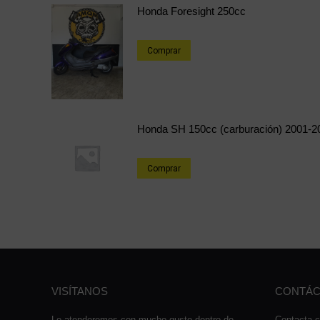
Honda Foresight 250cc
Comprar
Honda SH 150cc (carburación) 2001-2
Comprar
VISÍTANOS
CONTÁC
Le atenderemos con mucho gusto dentro de
Contacta c