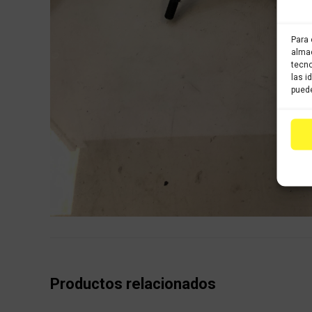
Para 
almac
tecno
las i
puede
Productos relacionados