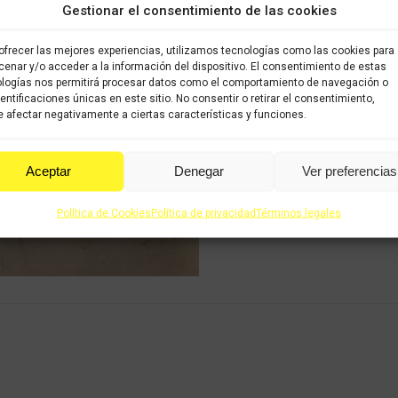
Gestionar el consentimiento de las cookies
Share this product
ofrecer las mejores experiencias, utilizamos tecnologías como las cookies para
enar y/o acceder a la información del dispositivo. El consentimiento de estas
Share
Share
Shar
logías nos permitirá procesar datos como el comportamiento de navegación o
dentificaciones únicas en este sitio. No consentir o retirar el consentimiento,
on
on
on
 afectar negativamente a ciertas características y funciones.
X
Facebook
Pint
Aceptar
Denegar
Ver preferencias
Política de Cookies
Política de privacidad
Términos legales