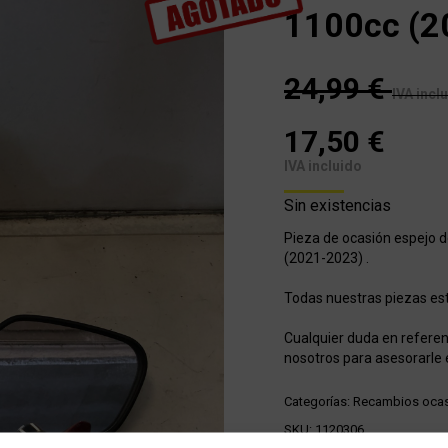
1100cc (2
24,99
€
IVA incl
17,50
€
IVA incluido
Sin existencias
Pieza de ocasión espejo 
(2021-2023) .
Todas nuestras piezas e
Cualquier duda en referen
nosotros para asesorarle 
Categorías:
Recambios oca
SKU:
1120306