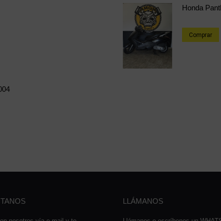
Honda Pant
Comprar
004
TANOS
LLÁMANOS
on nosotros vía e-mail y te
Llámanos o escríbenos un WHA