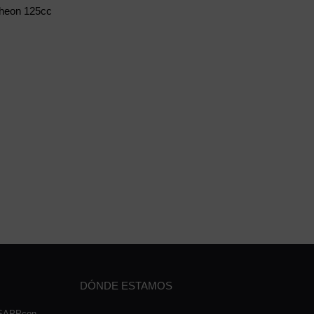
heon 125cc
DÓNDE ESTAMOS
TSAPPcon