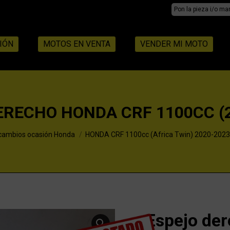
Search:
IÓN
MOTOS EN VENTA
VENDER MI MOTO
ERECHO HONDA CRF 1100CC (2
cambios ocasión Honda
HONDA CRF 1100cc (Africa Twin) 2020-2023
Espejo de