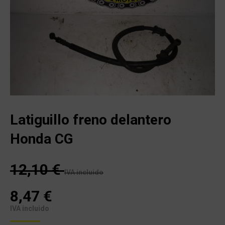
Latiguillo freno delantero
Honda CG
12,10
€
IVA incluido
8,47
€
IVA incluido