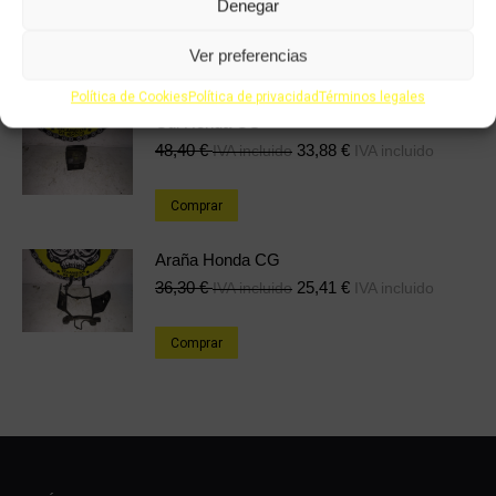
Denegar
12,10
€
8,47
€
IVA incluido
IVA incluido
Ver preferencias
Comprar
Política de Cookies
Política de privacidad
Términos legales
Cdi Honda CG
48,40
€
33,88
€
IVA incluido
IVA incluido
Comprar
Araña Honda CG
36,30
€
25,41
€
IVA incluido
IVA incluido
Comprar