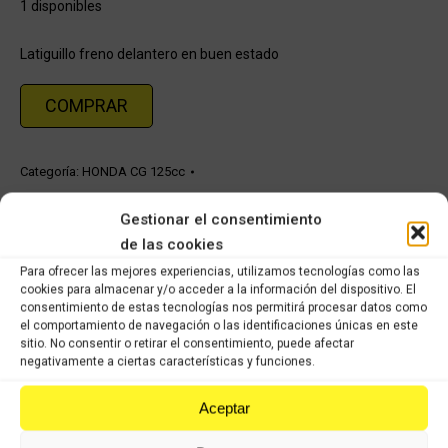
1 disponibles
Latiguillo freno delantero en buen estado
COMPRAR
Categoría:
HONDA CG 125cc
Gestionar el consentimiento
Share this product
de las cookies
Para ofrecer las mejores experiencias, utilizamos tecnologías como las
Share
Share
Share
Share
cookies para almacenar y/o acceder a la información del dispositivo. El
on
on
on
on
consentimiento de estas tecnologías nos permitirá procesar datos como
el comportamiento de navegación o las identificaciones únicas en este
X
Facebook
Pinterest
LinkedIn
sitio. No consentir o retirar el consentimiento, puede afectar
negativamente a ciertas características y funciones.
Productos relacionados
Aceptar
Eje delantero Honda CG