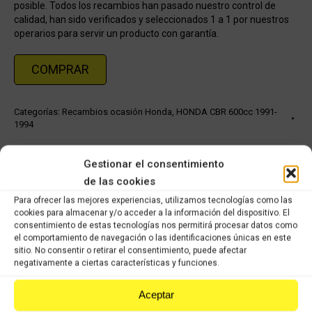
posible. Todos los recambios han pasado nuestro control de
calidad, han sido verificados y seleccionados 1 a 1 por nuestros
operarios para servir un producto con garantía.
COMPRAR
Categorías:
Recambios ocasión Honda
,
HONDA CBR 600cc 1991-
1994
Share this product
Gestionar el consentimiento
de las cookies
Share
Share
Share
Share
Para ofrecer las mejores experiencias, utilizamos tecnologías como las
cookies para almacenar y/o acceder a la información del dispositivo. El
on
on
on
on
consentimiento de estas tecnologías nos permitirá procesar datos como
X
Facebook
Pinterest
LinkedIn
el comportamiento de navegación o las identificaciones únicas en este
sitio. No consentir o retirar el consentimiento, puede afectar
negativamente a ciertas características y funciones.
Productos relacionados
Aceptar
Honda SFX 49cc