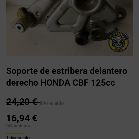
Soporte de estribera delantero
derecho HONDA CBF 125cc
24,20
€
IVA incluido
16,94
€
IVA incluido
1 disponibles