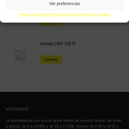
Ver preferencias
Honda SFX 49cc
Política de Cookies
Política de privacidad
Términos legales
Comprar
Honda CBR 125 R
Comprar
VISÍTANOS
Le atenderemos con mucho gusto dentro de nuestro horario: de lunes
a jueves, de 8 a 14:00h y de 15 a 17:00h, viernes de 8:00 a 14:00 y