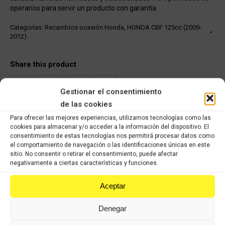
operarios para servir un producto con garantía.
Categorías:
Recambios ocasión Honda
,
HONDA CBF 125cc (2009-
2012)
Share this product
Share
Share
Share
Share
Gestionar el consentimiento
on
on
on
on
de las cookies
Para ofrecer las mejores experiencias, utilizamos tecnologías como las
X
Facebook
Pinterest
LinkedIn
cookies para almacenar y/o acceder a la información del dispositivo. El
consentimiento de estas tecnologías nos permitirá procesar datos como
Productos relacionados
el comportamiento de navegación o las identificaciones únicas en este
sitio. No consentir o retirar el consentimiento, puede afectar
negativamente a ciertas características y funciones.
Honda Lead 100cc
Aceptar
Comprar
Denegar