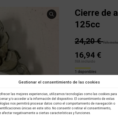
Cierre de
125cc
24,20
€
IVA incl
16,94
€
IVA incluido
1 disponibles
Gestionar el consentimiento de las cookies
Este es un recambio usad
almacenado en nuestro alm
ofrecer las mejores experiencias, utilizamos tecnologías como las cookies para
brevedad posible. Todos l
enar y/o acceder a la información del dispositivo. El consentimiento de estas
sido verificados y selecci
logías nos permitirá procesar datos como el comportamiento de navegación o
con garantía.
dentificaciones únicas en este sitio. No consentir o retirar el consentimiento,
 afectar negativamente a ciertas características y funciones.