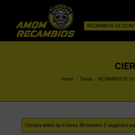
RECAMBIOS DE OCAS
CIE
You are here:
Home
Tienda
RECAMBIOS DE OC
Compra antes de 6 horas 48 minutos 1 segundo para