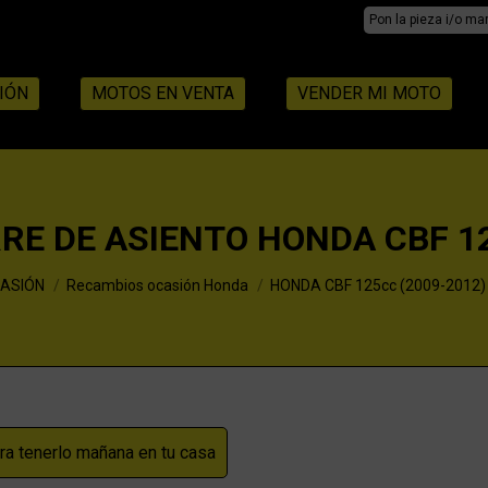
Search:
IÓN
MOTOS EN VENTA
VENDER MI MOTO
RRE DE ASIENTO HONDA CBF 1
ASIÓN
Recambios ocasión Honda
HONDA CBF 125cc (2009-2012)
 tenerlo mañana en tu casa