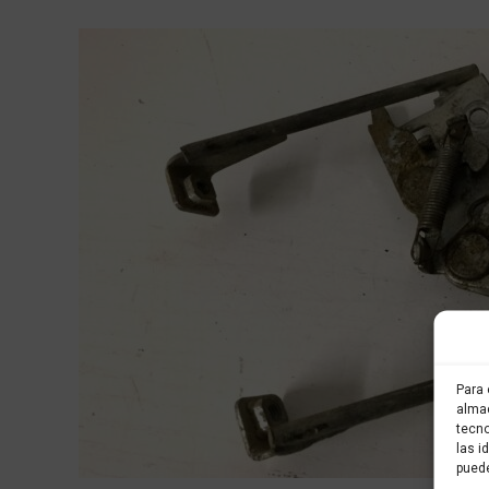
Para 
almac
tecno
las i
puede