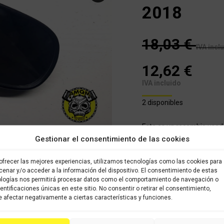
2018
18,03
€
IVA incl
12,62
€
IVA incluido
2 disponibles
Este es un recambio usad
almacenado en nuestro alm
Gestionar el consentimiento de las cookies
brevedad posible. Todos l
sido verificados y selecci
ofrecer las mejores experiencias, utilizamos tecnologías como las cookies para
con garantía.
enar y/o acceder a la información del dispositivo. El consentimiento de estas
logías nos permitirá procesar datos como el comportamiento de navegación o
Espejo
dentificaciones únicas en este sitio. No consentir o retirar el consentimiento,
COMP
 afectar negativamente a ciertas características y funciones.
derecho
HONDA