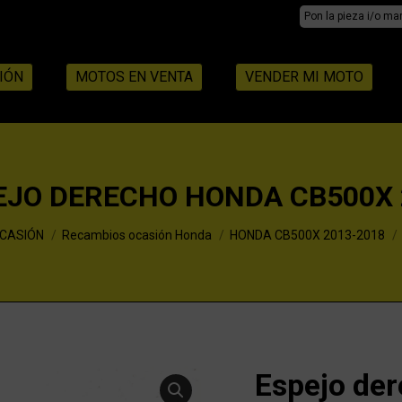
Search:
IÓN
MOTOS EN VENTA
VENDER MI MOTO
EJO DERECHO HONDA CB500X 
OCASIÓN
Recambios ocasión Honda
HONDA CB500X 2013-2018
Espejo de