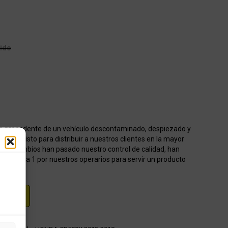
uido
o procedente de un vehículo descontaminado, despiezado y
acén listo para distribuir a nuestros clientes en la mayor
os recambios han pasado nuestro control de calidad, han
onados 1 a 1 por nuestros operarios para servir un producto
RAR