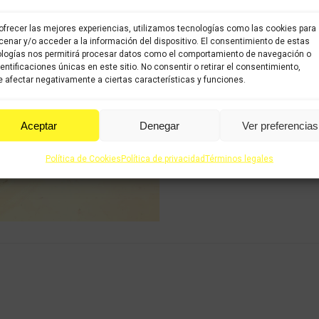
Share this product
ofrecer las mejores experiencias, utilizamos tecnologías como las cookies para
enar y/o acceder a la información del dispositivo. El consentimiento de estas
logías nos permitirá procesar datos como el comportamiento de navegación o
Share
Share
Shar
dentificaciones únicas en este sitio. No consentir o retirar el consentimiento,
on
on
on
 afectar negativamente a ciertas características y funciones.
X
Facebook
Pint
Aceptar
Denegar
Ver preferencias
Política de Cookies
Política de privacidad
Términos legales