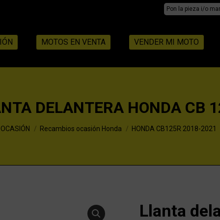
Search:
IÓN
MOTOS EN VENTA
VENDER MI MOTO
ANTA DELANTERA HONDA CB 1
 OCASIÓN
Recambios ocasión Honda
HONDA CB125R 2018-2021
Llanta de