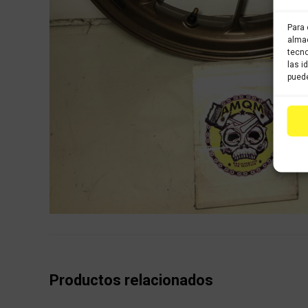
Para 
almac
tecno
las i
puede
Productos relacionados