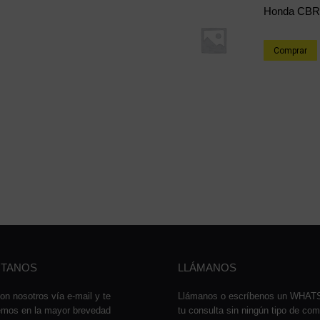
Honda CBR
Comprar
TANOS
LLÁMANOS
on nosotros vía e-mail y te
Llámanos o escríbenos un WHA
emos en la mayor brevedad
tu consulta sin ningún tipo de co