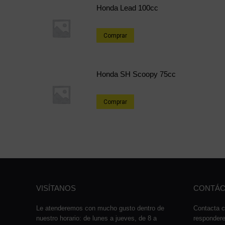
Honda Lead 100cc
Comprar
Honda SH Scoopy 75cc
Comprar
VISÍTANOS
CONTÁC
Le atenderemos con mucho gusto dentro de
Contacta c
nuestro horario: de lunes a jueves, de 8 a
responder