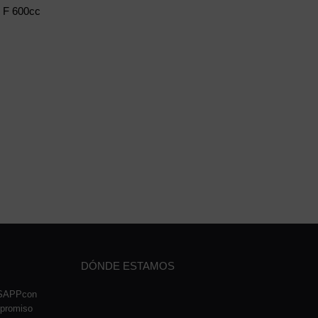
 F 600cc
DÓNDE ESTAMOS
TSAPPcon
mpromiso