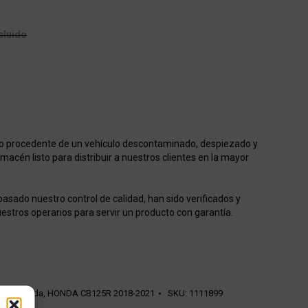
cluido
o procedente de un vehículo descontaminado, despiezado y
acén listo para distribuir a nuestros clientes en la mayor
asado nuestro control de calidad, han sido verificados y
estros operarios para servir un producto con garantía.
sión Honda
,
HONDA CB125R 2018-2021
SKU:
1111899