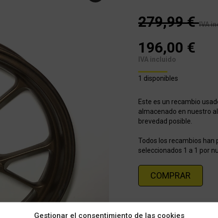
279,99
€
IVA in
196,00
€
IVA incluido
1 disponibles
Este es un recambio usad
almacenado en nuestro alm
brevedad posible.
Todos los recambios han p
seleccionados 1 a 1 por nu
COMPRAR
Categorías:
Recambios oca
Gestionar el consentimiento de las cookies