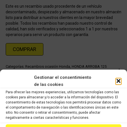
Este es un recambio usado procedente de un vehículo
descontaminado, despiezado y almacenado en nuestro almacén
listo para distribuir a nuestros clientes en la mayor brevedad
posible. Todos los recambios han pasado nuestro control de
calidad, han sido verificados y seleccionados 1 a 1 por nuestros
operarios para servir un producto con garantía.
COMPRAR
Categorías:
Recambios ocasión Honda
,
HONDA ARROBA 125
150cc
Gestionar el consentimiento
de las cookies
Share this product
Para ofrecer las mejores experiencias, utilizamos tecnologías como las
cookies para almacenar y/o acceder a la información del dispositivo. El
Share
Share
Share
Share
consentimiento de estas tecnologías nos permitirá procesar datos como
el comportamiento de navegación o las identificaciones únicas en este
on
on
on
on
sitio. No consentir o retirar el consentimiento, puede afectar
X
Facebook
Pinterest
LinkedIn
negativamente a ciertas características y funciones.