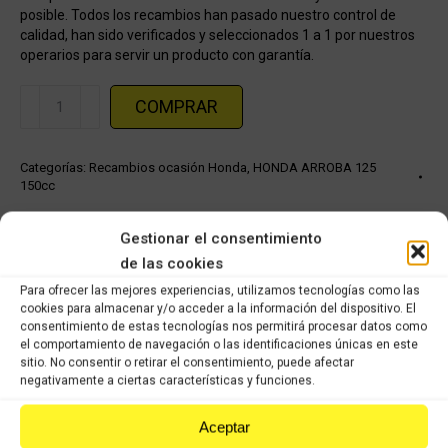
posible. Todos los recambios han pasado nuestro control de
calidad, han sido verificados y seleccionados 1 a 1 por nuestros
operarios para servir un producto con garantía.
Estribera
COMPRAR
trasera
derecha
Categorías:
Recambios ocasión Honda
,
HONDA ARROBA 125
HONDA
150cc
ARROBA
125
Gestionar el consentimiento
Share this product
-
de las cookies
150cc
Share
Share
Share
Share
Para ofrecer las mejores experiencias, utilizamos tecnologías como las
cantidad
cookies para almacenar y/o acceder a la información del dispositivo. El
on
on
on
on
consentimiento de estas tecnologías nos permitirá procesar datos como
el comportamiento de navegación o las identificaciones únicas en este
X
Facebook
Pinterest
LinkedIn
sitio. No consentir o retirar el consentimiento, puede afectar
negativamente a ciertas características y funciones.
Productos relacionados
Aceptar