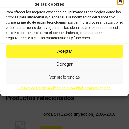
de las cookies
operarios para servir un producto con garantía.
Para ofrecer las mejores experiencias, utilizamos tecnologías como las
Tapa
cookies para almacenar y/o acceder a la información del dispositivo. El
COMPRAR
consentimiento de estas tecnologías nos permitirá procesar datos como
central
el comportamiento de navegación o las identificaciones únicas en este
contraescudo
sitio. No consentir o retirar el consentimiento, puede afectar
HONDA
negativamente a ciertas características y funciones.
Categorías:
Recambios ocasión Honda
,
HONDA XADV 750cc 2017
X-
Aceptar
ADV
Share this product
750cc
Denegar
2017
Share
Share
Share
Share
cantidad
on
on
on
on
Ver preferencias
X
Facebook
Pinterest
LinkedIn
Política de Cookies
Política de privacidad
Términos legales
Productos relacionados
Honda SH 125cc (inyección) 2005-2008