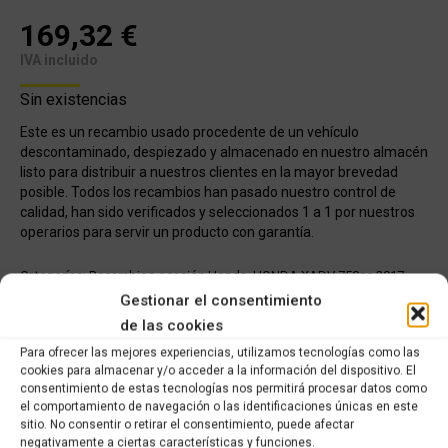
169,32
€
IVA incluido
Sin existencias
Este es un recambio usado procedente de un vehículo
descontaminado, despiezado y almacenado en nuestro almacén
listo para distribuir a nuestros clientes en la mayor brevedad
posible. Todos los recambios han pasado nuestro control de
calidad, han sido verificados y seleccionados 1 a 1 por nuestros
operarios para servir un producto con garantía.
Categorías:
Recambios ocasión Honda
,
HONDA XADV 750cc 2017
Gestionar el consentimiento
de las cookies
Share this product
Para ofrecer las mejores experiencias, utilizamos tecnologías como las
cookies para almacenar y/o acceder a la información del dispositivo. El
Share
Share
Share
Share
consentimiento de estas tecnologías nos permitirá procesar datos como
el comportamiento de navegación o las identificaciones únicas en este
on
on
on
on
sitio. No consentir o retirar el consentimiento, puede afectar
X
Facebook
Pinterest
LinkedIn
negativamente a ciertas características y funciones.