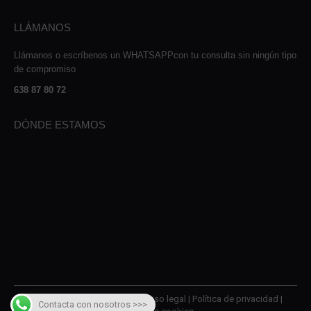
LLÁMANOS
Llámanos o escríbenos un WHATSAPPcon tu consulta sin ningún tipo
de compromiso
638 87 80 72
DÓNDE ESTAMOS
© 2026 AMQM Recambios |
Aviso legal
|
Política de privacidad
|
Contacta con nosotros >>>