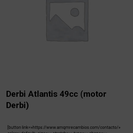
Derbi Atlantis 49cc (motor
Derbi)
[button link=»https://www.amqmrecambios.com/contacto/»