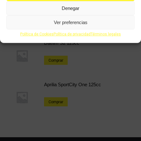
Derbi Senda 49cc DRD Pro
Denegar
Comprar
Ver preferencias
Política de Cookies
Política de privacidad
Términos legales
Daelim S2 125cc
Comprar
Aprilia SportCity One 125cc
Comprar