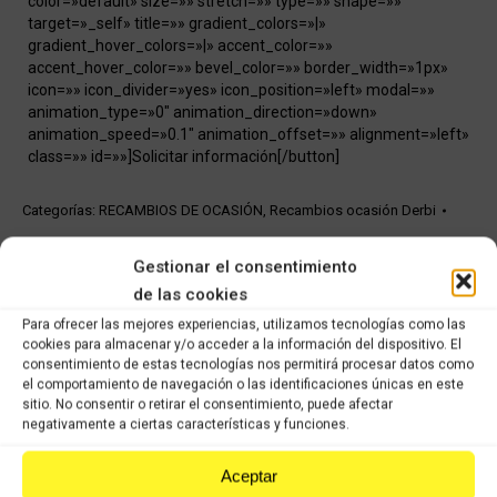
color=»default» size=»» stretch=»» type=»» shape=»»
target=»_self» title=»» gradient_colors=»|»
gradient_hover_colors=»|» accent_color=»»
accent_hover_color=»» bevel_color=»» border_width=»1px»
icon=»» icon_divider=»yes» icon_position=»left» modal=»»
animation_type=»0″ animation_direction=»down»
animation_speed=»0.1″ animation_offset=»» alignment=»left»
class=»» id=»»]Solicitar información[/button]
Categorías:
RECAMBIOS DE OCASIÓN
,
Recambios ocasión Derbi
Gestionar el consentimiento
Share this product
de las cookies
Share
Share
Share
Share
Para ofrecer las mejores experiencias, utilizamos tecnologías como las
cookies para almacenar y/o acceder a la información del dispositivo. El
on
on
on
on
consentimiento de estas tecnologías nos permitirá procesar datos como
el comportamiento de navegación o las identificaciones únicas en este
X
Facebook
Pinterest
LinkedIn
sitio. No consentir o retirar el consentimiento, puede afectar
negativamente a ciertas características y funciones.
Productos relacionados
Aceptar