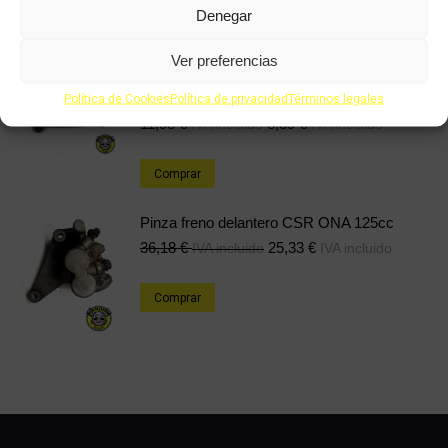
Denegar
Comprar
Ver preferencias
Puño gas CSR ONA 125cc
Política de Cookies
Política de privacidad
Términos legales
11,98
€
8,39
€
IVA incluido
IVA incluido
Comprar
Pinza freno delantero CSR ONA 125cc
36,18
€
25,33
€
IVA incluido
IVA incluido
Comprar