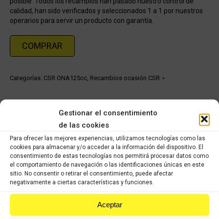
posible. Todos los recambios han pasado nuestro control de
calidad, han sido verificados y seleccionados 1 a 1 por nuestros
operarios para servir un producto con garantía.
COMPRAR
Categorías:
CSR ONA125cc
,
Recambios ocasión CSR
Share this product
Gestionar el consentimiento
de las cookies
Share
Share
Share
Share
Para ofrecer las mejores experiencias, utilizamos tecnologías como las
on
on
on
on
cookies para almacenar y/o acceder a la información del dispositivo. El
consentimiento de estas tecnologías nos permitirá procesar datos como
X
Facebook
Pinterest
LinkedIn
el comportamiento de navegación o las identificaciones únicas en este
sitio. No consentir o retirar el consentimiento, puede afectar
Productos relacionados
negativamente a ciertas características y funciones.
Aceptar
Reenvio completo CSR ONA 125cc
36,18
€
25,33
€
IVA incluido
IVA incluido