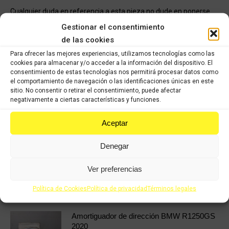
Cualquier duda en referencia a esta pieza no dude en ponerse
en contacto con nosotros para asesorarle en lo que necesite.
Gestionar el consentimiento
de las cookies
COMPRAR
Para ofrecer las mejores experiencias, utilizamos tecnologías como las
cookies para almacenar y/o acceder a la información del dispositivo. El
consentimiento de estas tecnologías nos permitirá procesar datos como
el comportamiento de navegación o las identificaciones únicas en este
Categoría:
BMW R1250 GS 2020
SKU:
1108223
sitio. No consentir o retirar el consentimiento, puede afectar
negativamente a ciertas características y funciones.
Share this product
Aceptar
Share
Share
Share
Share
Denegar
on
on
on
on
X
Facebook
Pinterest
LinkedIn
Ver preferencias
Productos relacionados
Política de Cookies
Política de privacidad
Términos legales
Amortiguador de dirección BMW R1250GS
2020