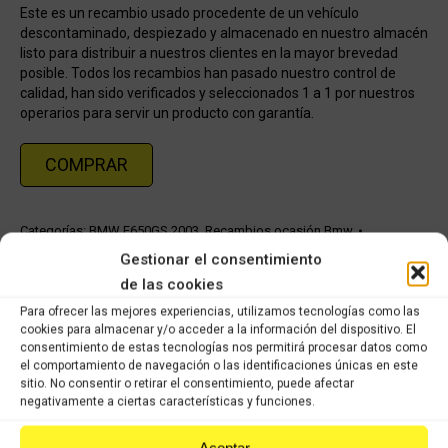
Este es un recambio usado procedente de un vehículo
descontaminado, despiezado y almacenado en nuestro almacén
listo para distribuir a nuestros clientes en la mayor brevedad
posible. Todos los recambios han pasado nuestro control de
calidad, han sido verificados y seleccionados 1 a 1 por nuestros
operarios para servir un producto con garantía.
COMPRAR
Categorías:
BMW F650GS 2003
,
Recambios ocasión Bmw
Gestionar el consentimiento
de las cookies
Share this product
Para ofrecer las mejores experiencias, utilizamos tecnologías como las
cookies para almacenar y/o acceder a la información del dispositivo. El
Share
Share
Share
Share
consentimiento de estas tecnologías nos permitirá procesar datos como
on
on
on
on
el comportamiento de navegación o las identificaciones únicas en este
sitio. No consentir o retirar el consentimiento, puede afectar
X
Facebook
Pinterest
LinkedIn
negativamente a ciertas características y funciones.
Productos relacionados
Aceptar