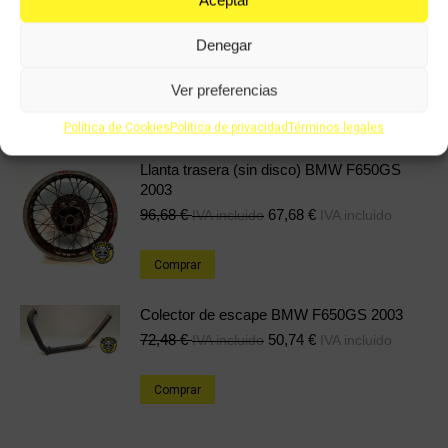
Denegar
Eje delantero BMW F650GS 2003
18,03
€
12,62
€
IVA incluido
IVA incluido
Ver preferencias
Comprar
Política de Cookies
Política de privacidad
Términos legales
Llanta trasera (sin disco) BMW F650GS
2003
96,68
€
67,68
€
IVA incluido
IVA incluido
Comprar
Colector de escape BMW F650GS 2003
72,48
€
50,74
€
IVA incluido
IVA incluido
Comprar