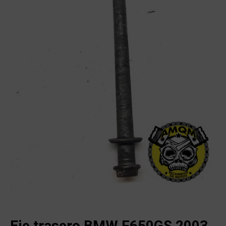
Eje trasero BMW F650GS 2003