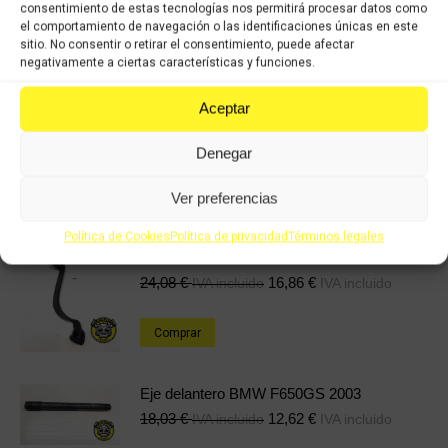
consentimiento de estas tecnologías nos permitirá procesar datos como
el comportamiento de navegación o las identificaciones únicas en este
sitio. No consentir o retirar el consentimiento, puede afectar
Share this product
negativamente a ciertas características y funciones.
Share
Share
Share
Share
Aceptar
on
on
on
on
Denegar
X
Facebook
Pinterest
LinkedIn
Productos relacionados
Ver preferencias
Política de Cookies
Política de privacidad
Términos legales
Pedal de cambio BMW F650GS 2003
24,08
€
16,86
€
IVA incluido
IVA incluido
Comprar
Eje delantero BMW F650GS 2003
18,03
€
12,62
€
IVA incluido
IVA incluido