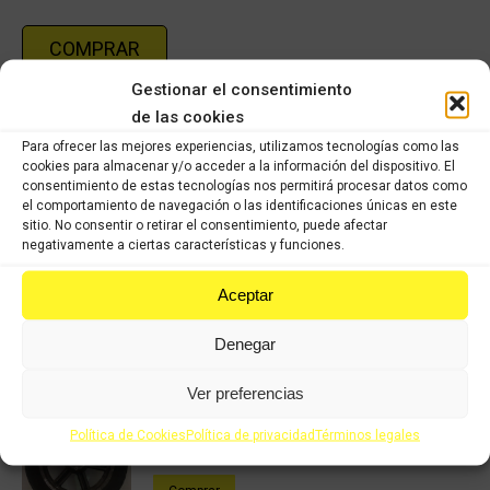
COMPRAR
Gestionar el consentimiento
de las cookies
Categoría:
APRILIA SPORTCITY 200cc
Para ofrecer las mejores experiencias, utilizamos tecnologías como las
cookies para almacenar y/o acceder a la información del dispositivo. El
Share this product
consentimiento de estas tecnologías nos permitirá procesar datos como
el comportamiento de navegación o las identificaciones únicas en este
sitio. No consentir o retirar el consentimiento, puede afectar
Share
Share
Share
Share
negativamente a ciertas características y funciones.
on
on
on
on
Aceptar
X
Facebook
Pinterest
LinkedIn
Productos relacionados
Denegar
Ver preferencias
Llanta trasera Aprilia Sportcity
79,74
€
55,82
€
Política de Cookies
Política de privacidad
Términos legales
IVA incluido
IVA incluido