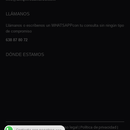
LLÁMANOS
Llámanos o escríbenos un WHATSAPPcon tu consulta sin ningún tipo
de compromiso
638 87 80 72
DÓNDE ESTAMOS
© 2026 AMQM Recambios |
Aviso legal
|
Política de privacidad
|
Contacta con nosotros >>>