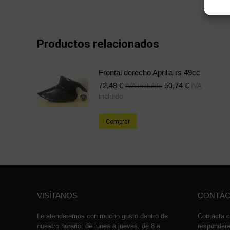
Productos relacionados
Frontal derecho Aprilia rs 49cc
72,48
€
50,74
€
IVA incluido
IVA
incluido
Comprar
VISÍTANOS
CONTÁC
Le atenderemos con mucho gusto dentro de
Contacta c
nuestro horario: de lunes a jueves, de 8 a
responder