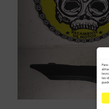
Para 
almac
tecno
las i
puede