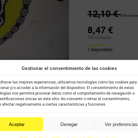
12,10
€
IVA incl
8,47
€
IVA incluido
1 disponibles
Tapa tapon agua en buen
Gestionar el consentimiento de las cookies
COMPRAR
ofrecer las mejores experiencias, utilizamos tecnologías como las cookies para
enar y/o acceder a la información del dispositivo. El consentimiento de estas
logías nos permitirá procesar datos como el comportamiento de navegación o
dentificaciones únicas en este sitio. No consentir o retirar el consentimiento,
Categoría:
APRILIA RS 49cc
 afectar negativamente a ciertas características y funciones.
Share this product
Aceptar
Denegar
Ver preferencias
Share
Share
Shar