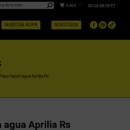
0,00
€
ES
CA
EN
FR
PT
0
NUESTRA ROPA
NOSOTROS
Facebook
Instagram
TikTok
page
page
page
opens
opens
opens
in
in
in
new
new
new
S
window
window
window
Tapa tapon agua Aprilia Rs
 agua Aprilia Rs