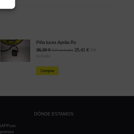
on
erest
LinkedIn
Piña luces Aprilia Rs
36,30
€
25,41
€
IVA incluido
IVA
incluido
Comprar
DÓNDE ESTAMOS
TSAPPcon
mpromiso