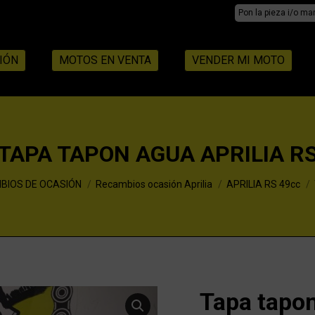
Search:
IÓN
MOTOS EN VENTA
VENDER MI MOTO
TAPA TAPON AGUA APRILIA R
BIOS DE OCASIÓN
Recambios ocasión Aprilia
APRILIA RS 49cc
Tapa tapon