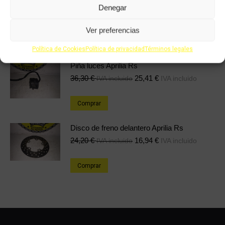
Frontal derecho Aprilia rs 49cc
Denegar
72,48
€
50,74
€
IVA incluido
IVA incluido
Ver preferencias
Comprar
Política de Cookies
Política de privacidad
Términos legales
Piña luces Aprilia Rs
36,30
€
25,41
€
IVA incluido
IVA incluido
Comprar
Disco de freno delantero Aprilia Rs
24,20
€
16,94
€
IVA incluido
IVA incluido
Comprar