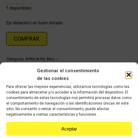
1 disponibles
Eje delantero en buen estado
COMPRAR
Categoría:
APRILIA RS 49cc
Gestionar el consentimiento
Share this product
de las cookies
Para ofrecer las mejores experiencias, utilizamos tecnologías como las
Share
Share
Share
Share
cookies para almacenar y/o acceder a la información del dispositivo. El
consentimiento de estas tecnologías nos permitirá procesar datos como
on
on
on
on
el comportamiento de navegación o las identificaciones únicas en este
sitio. No consentir o retirar el consentimiento, puede afectar
X
Facebook
Pinterest
LinkedIn
negativamente a ciertas características y funciones.
Productos relacionados
Aceptar