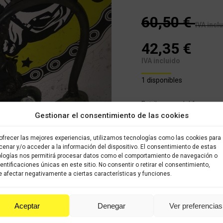
60,50
€
IVA incl
42,35
€
IVA incluido
1 disponibles
Estribera, pedal freno, so
trasero ( posibilidad de v
Gestionar el consentimiento de las cookies
ofrecer las mejores experiencias, utilizamos tecnologías como las cookies para
COMPRAR
enar y/o acceder a la información del dispositivo. El consentimiento de estas
logías nos permitirá procesar datos como el comportamiento de navegación o
dentificaciones únicas en este sitio. No consentir o retirar el consentimiento,
Categoría:
APRILIA RS 49cc
 afectar negativamente a ciertas características y funciones.
Share this product
Aceptar
Denegar
Ver preferencias