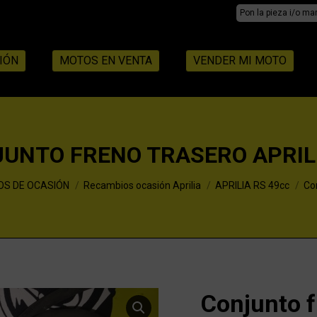
Search:
IÓN
MOTOS EN VENTA
VENDER MI MOTO
UNTO FRENO TRASERO APRIL
OS DE OCASIÓN
Recambios ocasión Aprilia
APRILIA RS 49cc
Con
Conjunto f