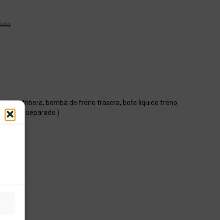
uido
porte estribera, bomba de freno trasera, bote liquido freno
ender por separado )