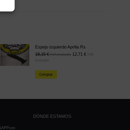
e
Share
on
erest
LinkedIn
Espejo izquierdo Aprilia Rs
18,15
€
12,71
€
IVA incluido
IVA
incluido
Comprar
DÓNDE ESTAMOS
TSAPPcon