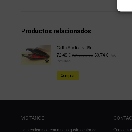
Productos relacionados
Colín Aprilia rs 49cc
72,48
€
50,74
€
IVA incluido
IVA
incluido
Comprar
VISÍTANOS
CONTÁC
Le atenderemos con mucho gusto dentro de
Contacta c