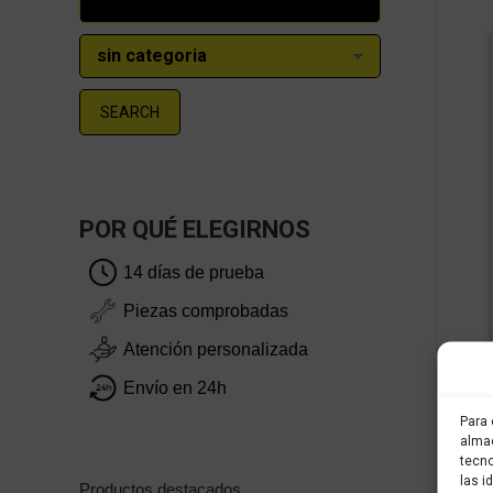
SEARCH
POR QUÉ ELEGIRNOS
14 días de prueba
Piezas comprobadas
Atención personalizada
Envío en 24h
Para 
almac
tecno
las i
Productos destacados