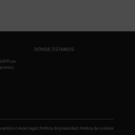
DÓNDE ESTAMOS
TSAPPcon
mpromiso
cambios |
Aviso legal
|
Política de privacidad
|
Política de cookies