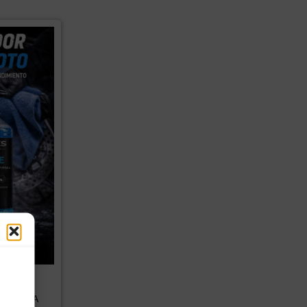
UXS
,93
€
IVA