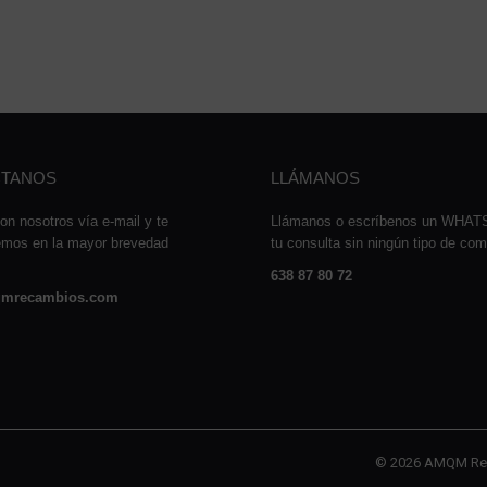
TANOS
LLÁMANOS
on nosotros vía e-mail y te
Llámanos o escríbenos un WHA
emos en la mayor brevedad
tu consulta sin ningún tipo de co
638 87 80 72
mrecambios.com
© 2026 AMQM Re