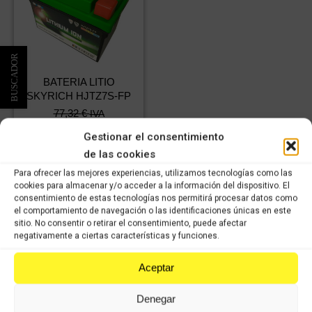
BATERIA LITIO
SKYRICH HJTZ7S-FP
77,32
€
IVA
54,12
€
incluido
IVA
Gestionar el consentimiento
incluido
de las cookies
Para ofrecer las mejores experiencias, utilizamos tecnologías como las
Comprar
cookies para almacenar y/o acceder a la información del dispositivo. El
consentimiento de estas tecnologías nos permitirá procesar datos como
el comportamiento de navegación o las identificaciones únicas en este
sitio. No consentir o retirar el consentimiento, puede afectar
negativamente a ciertas características y funciones.
Aceptar
VISÍTANOS
Denegar
Le atenderemos con mucho gusto dentro de nuestro horario: de lunes