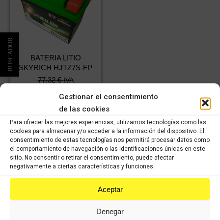
BATERIA LITIO
SKYRICH HJTZ7S-FP
77,32
€
IVA
54,12
€
incluido
IVA
Gestionar el consentimiento
incluido
de las cookies
Para ofrecer las mejores experiencias, utilizamos tecnologías como las
Comprar
cookies para almacenar y/o acceder a la información del dispositivo. El
consentimiento de estas tecnologías nos permitirá procesar datos como
el comportamiento de navegación o las identificaciones únicas en este
sitio. No consentir o retirar el consentimiento, puede afectar
negativamente a ciertas características y funciones.
Aceptar
VISÍTANOS
Denegar
Le atenderemos con mucho gusto dentro de nuestro horario: de lunes